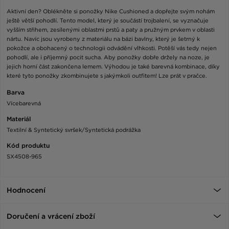
Aktivní den? Oblékněte si ponožky Nike Cushioned a dopřejte svým nohám
ještě větší pohodlí. Tento model, který je součástí trojbalení, se vyznačuje
vyšším střihem, zesílenými oblastmi prstů a paty a pružným prvkem v oblasti
nártu. Navíc jsou vyrobeny z materiálu na bázi bavlny, který je šetrný k
pokožce a obohacený o technologii odvádění vlhkosti. Potěší vás tedy nejen
pohodlí, ale i příjemný pocit sucha. Aby ponožky dobře držely na noze, je
jejich horní část zakončena lemem. Výhodou je také barevná kombinace, díky
které tyto ponožky zkombinujete s jakýmkoli outfitem! Lze prát v pračce.
Barva
Vícebarevná
Materiál
Textilní & Syntetický svršek/Syntetická podrážka
Kód produktu
SX4508-965
Hodnocení
Doručení a vrácení zboží