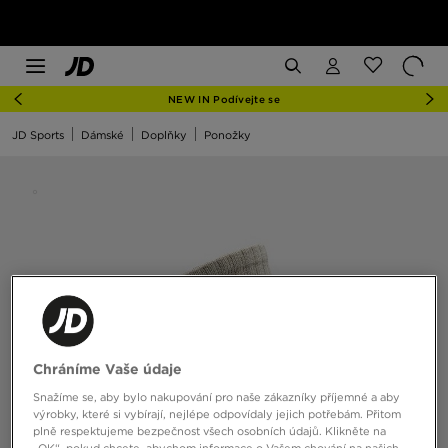
NEW IN Podívejte se
JD Sports
Dámské
Doplňky
Ponožky
Chráníme Vaše údaje
Snažíme se, aby bylo nakupování pro naše zákazníky příjemné a aby
výrobky, které si vybírají, nejlépe odpovídaly jejich potřebám. Přitom
plně respektujeme bezpečnost všech osobních údajů. Klikněte na