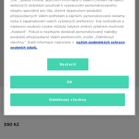
„OK“, pokud chcete, abychom informace o Vašem chování na našich
webových stránkách používali k vypracování personalizovaného
obsahu speciálně pro Vás, včetně doporučení produktů
přizpůsobených Vašim potřebám a zájmům, personalizované reklamy
nebo k zapamatování vašich vybraných preferencí. Své rozhodnutí a
nastavení souborů cookie můžete kdykoli změnit výběrem možnosti
„Nastavit“. Pokud si nepřejete dostávat personalizované nabídky
produktů přizpůsobené Vašim preferencím, zvolte „Odmítnout
všechny“. Další informace naleznete v
našich podmínkách ochrany
osobních údajů.
Nastavit
1/3
OK
Speciální produkt
Odmítnout všechny
NIKE PONOŽKY 3PPK VALUE COTTON CREW
390 Kč