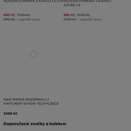
HOODRICH MIKINA S KAPUCÍ FETCH
HOODRICH MIKINA S KAPUCÍ
AZURE V2
690 Kč
1790 Kč
990 Kč
1790 Kč
890 Kč
– nejnižší cena
1090 Kč
– nejnižší cena
NIKE MIKINA ROZEPÍNACÍ Z
KAPTUREM W NSW TECH FLEECE
2090 Kč
Doporučené značky a kolekce: