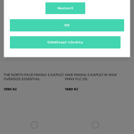
Nastavit
OK
Odmítnout všechny
THE NORTH FACE MIKINA S KAPUCÍ
NIKE MIKINA S KAPUCÍ W NSW
OVERSIZE ESSENTIAL
PHNX FLC OS
1990 Kč
1690 Kč