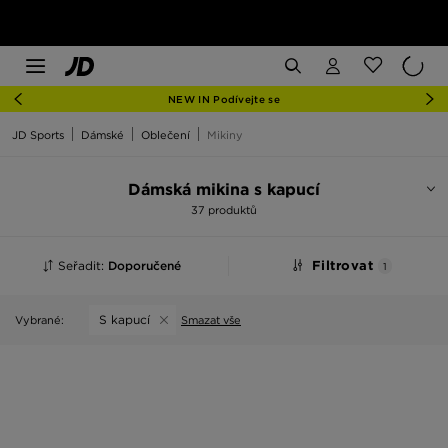
NEW IN Podívejte se
JD Sports
Dámské
Oblečení
Mikiny
Dámská mikina s kapucí
37 produktů
Seřadit:
Doporučené
Filtrovat
1
S kapucí
Vybrané:
Smazat vše