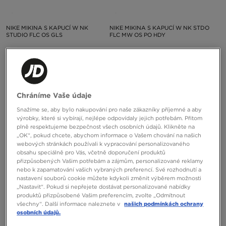
NIKE MIKINA S KAPUCÍ W NK
NIKE MIKINA S KAPUCÍ W NK STDO
STUDIO FLC OS GLS
FLC MW OS PO HDY
1790 Kč
1690 Kč
Chráníme Vaše údaje
Snažíme se, aby bylo nakupování pro naše zákazníky příjemné a aby
výrobky, které si vybírají, nejlépe odpovídaly jejich potřebám. Přitom
plně respektujeme bezpečnost všech osobních údajů. Klikněte na
„OK“, pokud chcete, abychom informace o Vašem chování na našich
webových stránkách používali k vypracování personalizovaného
obsahu speciálně pro Vás, včetně doporučení produktů
ONLY AT
ONLY AT
přizpůsobených Vašim potřebám a zájmům, personalizované reklamy
nebo k zapamatování vašich vybraných preferencí. Své rozhodnutí a
nastavení souborů cookie můžete kdykoli změnit výběrem možnosti
„Nastavit“. Pokud si nepřejete dostávat personalizované nabídky
NIKE MIKINA S KAPUCÍ W NK
JORDAN MIKINA S KAPUCÍ W
produktů přizpůsobené Vašim preferencím, zvolte „Odmítnout
STUDIO FLC OS GLS
BROOKLYN FLEECE
všechny“. Další informace naleznete v
našich podmínkách ochrany
osobních údajů.
1790 Kč
1790 Kč