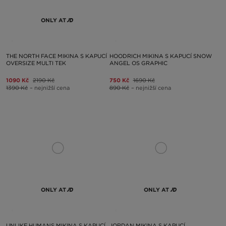
ONLY AT
THE NORTH FACE MIKINA S KAPUCÍ
HOODRICH MIKINA S KAPUCÍ SNOW
OVERSIZE MULTI TEK
ANGEL OS GRAPHIC
1090 Kč
2190 Kč
750 Kč
1690 Kč
1390 Kč
– nejnižší cena
890 Kč
– nejnižší cena
ONLY AT
ONLY AT
UNLIKE HUMANS MIKINA S KAPUCÍ
JORDAN MIKINA S KAPUCÍ