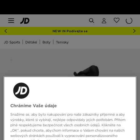
NEW IN Podívejte se
JD Sports
Dětské
Boty
Tenisky
Chráníme Vaše údaje
Snažíme se, aby bylo nakupování pro naše zákazníky příjemné a aby
výrobky, které si vybírají, nejlépe odpovídaly jejich potřebám. Přitom
plně respektujeme bezpečnost všech osobních údajů. Klikněte na
„OK“, pokud chcete, abychom informace o Vašem chování na našich
webových stránkách používali k vypracování personalizovaného