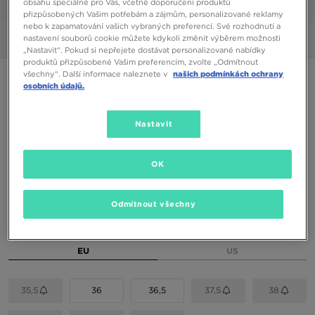
obsahu speciálně pro Vás, včetně doporučení produktů
1/6
přizpůsobených Vašim potřebám a zájmům, personalizované reklamy
nebo k zapamatování vašich vybraných preferencí. Své rozhodnutí a
nastavení souborů cookie můžete kdykoli změnit výběrem možnosti
Obrázky
360°
„Nastavit“. Pokud si nepřejete dostávat personalizované nabídky
produktů přizpůsobené Vašim preferencím, zvolte „Odmítnout
všechny“. Další informace naleznete v
našich podmínkách ochrany
NIKE AIR MAX 95 BB LTR BG
osobních údajů.
2190 Kč
Nastavit
2590 Kč
-15%
(Nejnižší cena za posledních 30 dní)
3490 Kč
-37%
(Původní cena)
OK
Dostupné Barvy
Odmítnout všechny
Vyberte velikost
EU
US
35,5
36
36,5
37,5
38