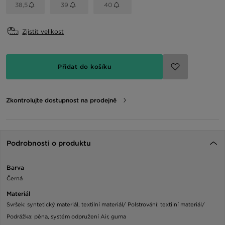
38,5
39
40
Zjistit velikost
Přidat do košíku
Zkontrolujte dostupnost na prodejně
Podrobnosti o produktu
Barva
Černá
Materiál
Svršek: syntetický materiál, textilní materiál/ Polstrování: textilní materiál/
Podrážka: pěna, systém odpružení Air, guma