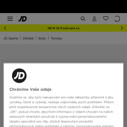
NEW IN Podívejte se
JD Sports
Dětské
Boty
Tenisky
Chráníme Vaše údaje
Snažíme se, aby bylo nakupování pro naše zákazníky příjemné a aby
výrobky, které si vybírají, nejlépe odpovídaly jejich potřebám. Přitom
plně respektujeme bezpečnost všech osobních údajů. Klikněte na
„OK“, pokud chcete, abychom informace o Vašem chování na našich
webových stránkách používali k vypracování personalizovaného
obsahu speciálně pro Vás, včetně doporučení produktů
přizpůsobených Vašim potřebám a zájmům, personalizované reklamy