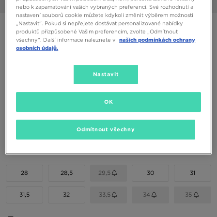
1/6
nebo k zapamatování vašich vybraných preferencí. Své rozhodnutí a
nastavení souborů cookie můžete kdykoli změnit výběrem možnosti
„Nastavit“. Pokud si nepřejete dostávat personalizované nabídky
JORDAN AIR 1 MID BG
produktů přizpůsobené Vašim preferencím, zvolte „Odmítnout
všechny“. Další informace naleznete v
našich podmínkách ochrany
osobních údajů.
1390 Kč
1590 Kč
-13%
(Nejnižší cena za posledních 30 dní)
2190 Kč
-37%
(Původní cena)
Nastavit
Dostupné Barvy
OK
Vyberte velikost
Odmítnout všechny
EU
US
28
28,5
29,5
30
31
31,5
32
33,5
34
35