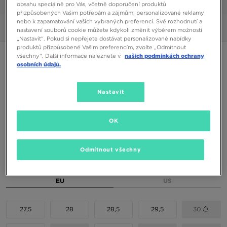
1/6
obsahu speciálně pro Vás, včetně doporučení produktů
přizpůsobených Vašim potřebám a zájmům, personalizované reklamy
nebo k zapamatování vašich vybraných preferencí. Své rozhodnutí a
Obrázky
360°
nastavení souborů cookie můžete kdykoli změnit výběrem možnosti
„Nastavit“. Pokud si nepřejete dostávat personalizované nabídky
produktů přizpůsobené Vašim preferencím, zvolte „Odmítnout
JORDAN 1 LOW ALT BP
všechny“. Další informace naleznete v
našich podmínkách ochrany
osobních údajů.
1090 Kč
Nastavit
1190 Kč
-8%
(Nejnižší cena za posledních 30 dní)
1890 Kč
-42%
(Původní cena)
OK
Dostupné Barvy
Odmítnout všechny
Vyberte velikost
EU
US
27,5
28
28,5
29,5
30