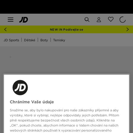
NEW IN Podívejte se
JD Sports
Dětské
Boty
Tenisky
Chráníme Vaše údaje
Snažíme se, aby bylo nakupování pro naše zákazníky příjemné a aby
výrobky, které si vybírají, nejlépe odpovídaly jejich potřebám. Přitom
plně respektujeme bezpečnost všech osobních údajů. Klikněte na
„OK“, pokud chcete, abychom informace o Vašem chování na našich
webových stránkách používali k vypracování personalizovaného