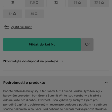
31
31,5
32
33
33,5
34
35
Zjistit velikost
Přidat do košíku
Zkontrolujte dostupnost na prodejně
Podrobnosti o produktu
Pořiďte dětem klasický styl s teniskami Air 1 Low od Jordan. Tyto tenisky v
barevném provedení Iron Grey a Summit White jsou vyrobeny z hladké a
odolné kůže pro dlouhou životnost. Jsou vybaveny suchým zipem pro
pohodlné zapínání, polstrovaným límcem pro podporu a poutkem na patě pro
snadné nazouvání a zouvání. Pod nohama se nachází měkká pěnová středová