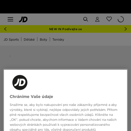
NEW IN Podívejte se
JD Sports
Dětské
Boty
Tenisky
Chráníme Vaše údaje
Snažíme se, aby bylo nakupování pro naše zákazníky příjemné a aby
výrobky, které si vybírají, nejlépe odpovídaly jejich potřebám. Přitom
plně respektujeme bezpečnost všech osobních údajů. Klikněte na
„OK“, pokud chcete, abychom informace o Vašem chování na našich
webových stránkách používali k vypracování personalizovaného
obsahu speciálně pro Vás, včetně doporučení produktů