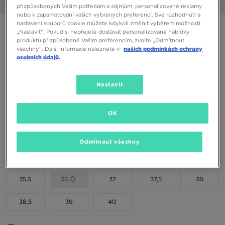
1/6
přizpůsobených Vašim potřebám a zájmům, personalizované reklamy
nebo k zapamatování vašich vybraných preferencí. Své rozhodnutí a
nastavení souborů cookie můžete kdykoli změnit výběrem možnosti
NEW BALANCE 740
„Nastavit“. Pokud si nepřejete dostávat personalizované nabídky
produktů přizpůsobené Vašim preferencím, zvolte „Odmítnout
všechny“. Další informace naleznete v
našich podmínkách ochrany
1590 Kč
osobních údajů.
1790 Kč
-11%
(Nejnižší cena za posledních 30 dní)
2490 Kč
-36%
(Původní cena)
Nastavit
Dostupné Barvy
OK
Vyberte velikost
Odmítnout všechny
EU
US
35,5
36
37
37,5
38
38,5
39
40