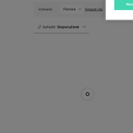
Nas
Pánské
Vybrané:
Smazat vše
Seřadit:
Doporučené