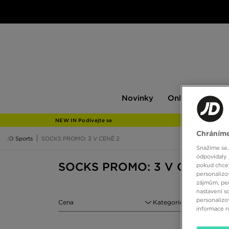
Novinky
Only
Pán
Novinky
Only at JD
P
at
JD
NEW IN Podívejte se
Chráníme
JD Sports
SOCKS PROMO: 3 V CENĚ 2
Snažíme se,
odpovídaly 
SOCKS PROMO: 3 V CENĚ 2
pokud chcet
personalizo
zájmům, per
nastavení s
personalizo
Cena
Kategorie
informace 