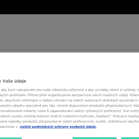
ské
Dámské
Dětské
Doplňky
Značky
ánské
Dámské
Dětské
Doplňky
Značky
Kol
BESTSELLERS
 Vaše údaje
 aby bylo nakupování pro naše zákazníky příjemné a aby výrobky, které si vybírají, 
jejich potřebám. Přitom plně respektujeme bezpečnost všech osobních údajů. Klikn
e, abychom informace o Vašem chování na našich webových stránkách používali k 
vaného obsahu speciálně pro Vás, včetně doporučení produktů přizpůsobených Va
sonalizované reklamy nebo k zapamatování vašich vybraných preferencí. Své rozho
ouborů cookie můžete kdykoli změnit výběrem možnosti „Nastavit“. Pokud si nepřej
vané nabídky produktů přizpůsobené Vašim preferencím, zvolte „Odmítnout všechny
Podkategorie
Pohlaví
1
Značk
naleznete v
našich podmínkách ochrany osobních údajů.