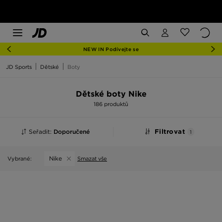
NEW IN Podívejte se
JD Sports
Dětské
Boty
Dětské boty Nike
186 produktů
Seřadit:
Doporučené
Filtrovat
1
Nike
Vybrané:
Smazat vše