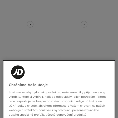
NIKE P-6000 LACE BP
NIKE FORCE 1 LOW EASYON BP N
1890 Kč
1790 Kč
Chráníme Vaše údaje
Snažíme se, aby bylo nakupování pro naše zákazníky příjemné a aby
výrobky, které si vybírají, nejlépe odpovídaly jejich potřebám. Přitom
plně respektujeme bezpečnost všech osobních údajů. Klikněte na
„OK“, pokud chcete, abychom informace o Vašem chování na našich
webových stránkách používali k vypracování personalizovaného
obsahu speciálně pro Vás, včetně doporučení produktů