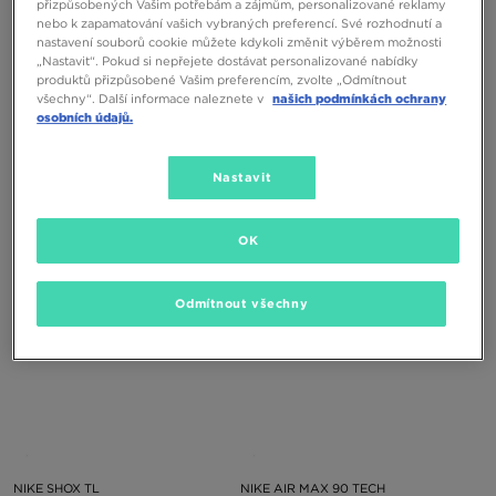
přizpůsobených Vašim potřebám a zájmům, personalizované reklamy
nebo k zapamatování vašich vybraných preferencí. Své rozhodnutí a
nastavení souborů cookie můžete kdykoli změnit výběrem možnosti
ONLY AT
„Nastavit“. Pokud si nepřejete dostávat personalizované nabídky
produktů přizpůsobené Vašim preferencím, zvolte „Odmítnout
všechny“. Další informace naleznete v
našich podmínkách ochrany
osobních údajů.
NIKE P-6000
NIKE P-6000 (GS)
Nastavit
2290 Kč
2290 Kč
OK
Odmítnout všechny
NIKE SHOX TL
NIKE AIR MAX 90 TECH