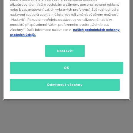
přizpůsobených Vašim potřebám a zájmům, personalizované reklamy
nebo k zapamatování vašich vybraných preferencí. Své rozhodnutí a
nastavení souborů cookie můžete kdykoli změnit výběrem možnosti
„Nastavit“. Pokud si nepřejete dostávat personalizované nabídky
produktů přizpůsobené Vašim preferencím, zvolte „Odmítnout
všechny“. Další informace naleznete v
našich podmínkách ochrany
osobních údajů.
NIKE SUNRAY PROTECT 4 BP
NIKE SUNRAY PROTECT 4 BT
Nastavit
590 Kč
940 Kč
690 Kč
890 Kč
690 Kč
– nejnižší cena
890 Kč
– nejnižší cena
OK
Odmítnout všechny