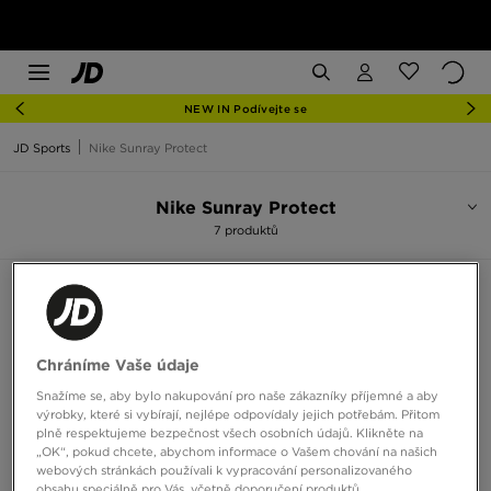
NEW IN Podívejte se
JD Sports
Nike Sunray Protect
Nike Sunray Protect
7 produktů
Seřadit:
Doporučené
Filtrovat
Chráníme Vaše údaje
Snažíme se, aby bylo nakupování pro naše zákazníky příjemné a aby
výrobky, které si vybírají, nejlépe odpovídaly jejich potřebám. Přitom
plně respektujeme bezpečnost všech osobních údajů. Klikněte na
„OK“, pokud chcete, abychom informace o Vašem chování na našich
webových stránkách používali k vypracování personalizovaného
obsahu speciálně pro Vás, včetně doporučení produktů