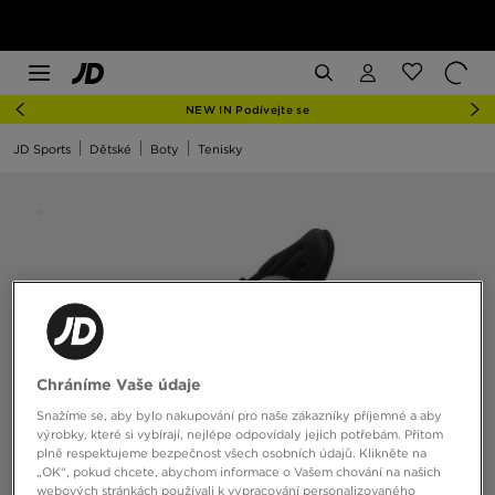
NEW IN Podívejte se
JD Sports
Dětské
Boty
Tenisky
Chráníme Vaše údaje
Snažíme se, aby bylo nakupování pro naše zákazníky příjemné a aby
výrobky, které si vybírají, nejlépe odpovídaly jejich potřebám. Přitom
plně respektujeme bezpečnost všech osobních údajů. Klikněte na
„OK“, pokud chcete, abychom informace o Vašem chování na našich
webových stránkách používali k vypracování personalizovaného