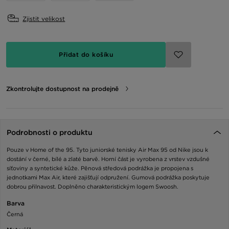
Zjistit velikost
Přidat do košíku
Zkontrolujte dostupnost na prodejně
Podrobnosti o produktu
Pouze v Home of the 95. Tyto juniorské tenisky Air Max 95 od Nike jsou k
dostání v černé, bílé a zlaté barvě. Horní část je vyrobena z vrstev vzdušné
síťoviny a syntetické kůže. Pěnová středová podrážka je propojena s
jednotkami Max Air, které zajišťují odpružení. Gumová podrážka poskytuje
dobrou přilnavost. Doplněno charakteristickým logem Swoosh.
Barva
Černá