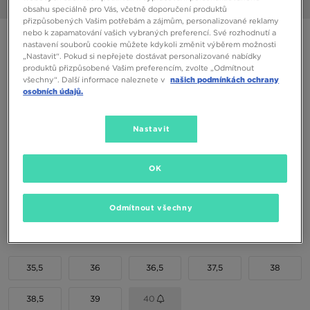
1/6
obsahu speciálně pro Vás, včetně doporučení produktů
přizpůsobených Vašim potřebám a zájmům, personalizované reklamy
nebo k zapamatování vašich vybraných preferencí. Své rozhodnutí a
ONLY AT JD
nastavení souborů cookie můžete kdykoli změnit výběrem možnosti
„Nastavit“. Pokud si nepřejete dostávat personalizované nabídky
NIKE AIR MAX 95 SE LTR BG
produktů přizpůsobené Vašim preferencím, zvolte „Odmítnout
všechny“. Další informace naleznete v
našich podmínkách ochrany
osobních údajů.
2290 Kč
2690 Kč
-15%
(Nejnižší cena za posledních 30 dní)
3490 Kč
-34%
(Původní cena)
Nastavit
Dostupné Barvy
OK
Černá
Vyberte velikost
Odmítnout všechny
EU
US
35,5
36
36,5
37,5
38
38,5
39
40