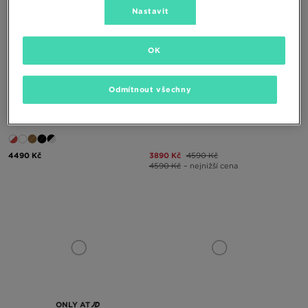
Nastavit
OK
ONLY AT
Odmítnout všechny
SALOMON XT-6
SALOMON XT-6
4490 Kč
3890 Kč
4590 Kč
4590 Kč
– nejnižší cena
ONLY AT