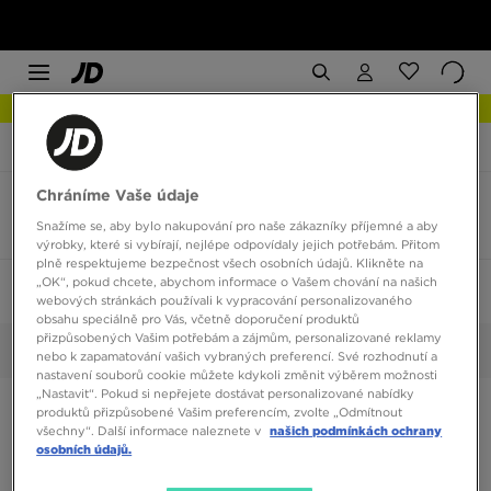
NEW IN Podívejte se
JD Sports
Salomon XT-6
Chráníme Vaše údaje
Salomon XT-6 velikost 42
Snažíme se, aby bylo nakupování pro naše zákazníky příjemné a aby
4 produkty
výrobky, které si vybírají, nejlépe odpovídaly jejich potřebám. Přitom
plně respektujeme bezpečnost všech osobních údajů. Klikněte na
„OK“, pokud chcete, abychom informace o Vašem chování na našich
Seřadit:
Doporučené
Filtrovat
1
webových stránkách používali k vypracování personalizovaného
obsahu speciálně pro Vás, včetně doporučení produktů
přizpůsobených Vašim potřebám a zájmům, personalizované reklamy
42
Vybrané:
Smazat vše
nebo k zapamatování vašich vybraných preferencí. Své rozhodnutí a
nastavení souborů cookie můžete kdykoli změnit výběrem možnosti
„Nastavit“. Pokud si nepřejete dostávat personalizované nabídky
produktů přizpůsobené Vašim preferencím, zvolte „Odmítnout
všechny“. Další informace naleznete v
našich podmínkách ochrany
osobních údajů.