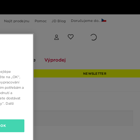
Doručujeme do...
Najít prodejnu
Pomoc
JD Blog
Explore
Výprodej
ekce
Explore
Výprodej
nejlépe
NEWSLETTER
ěte na „OK“,
vypracování
šim potřebám a
dnutí a
ete dostávat
“. Další
OK