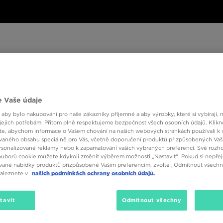
ské
Dámské
Dětské
Doplňky
Značky
ánské
Dámské
Dětské
Doplňky
Značky
Kol
 Vaše údaje
 aby bylo nakupování pro naše zákazníky příjemné a aby výrobky, které si vybírají, 
BESTSELLERS
jejich potřebám. Přitom plně respektujeme bezpečnost všech osobních údajů. Klikn
e, abychom informace o Vašem chování na našich webových stránkách používali k 
vaného obsahu speciálně pro Vás, včetně doporučení produktů přizpůsobených Va
sonalizované reklamy nebo k zapamatování vašich vybraných preferencí. Své rozho
ouborů cookie můžete kdykoli změnit výběrem možnosti „Nastavit“. Pokud si nepřej
vané nabídky produktů přizpůsobené Vašim preferencím, zvolte „Odmítnout všechny
naleznete v
našich podmínkách ochrany osobních údajů.
tavit
Odmítnout všechny