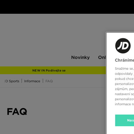
Novinky
Only
Pán
Novinky
Only at JD
P
Chráníme
at
JD
Snažíme se,
NEW IN Podívejte se
odpovídaly 
pokud chcet
JD Sports
Informace
FAQ
personalizo
zájmům, per
nastavení s
personalizo
informace 
FAQ
Nas