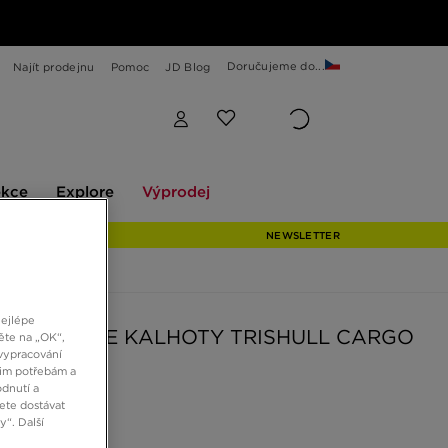
Doručujeme do...
Najít prodejnu
Pomoc
JD Blog
Explore
Výprodej
ekce
Explore
Výprodej
NEWSLETTER
nejlépe
NORTH FACE KALHOTY TRISHULL CARGO
ěte na „OK“,
vypracování
Y
šim potřebám a
dnutí a
ete dostávat
Kč
“. Další