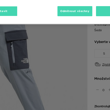
1490 Kč
-
2290 Kč
-
tavit
Odmítnout všechny
Dostupné
Šedá
Vyberte v
S
Zjisti
Množství
Zkontroluj