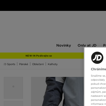
Novinky
Only
Pán
Novinky
Only at JD
P
at
JD
NEW IN Podívejte se
JD Sports
Pánské
Oblečení
Kalhoty
Chráníme
Snažíme se,
odpovídaly 
pokud chcet
personalizo
zájmům, per
nastavení s
personalizo
informace 