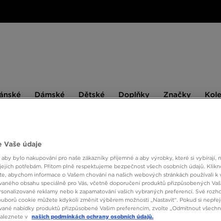
ské
Dámské
Dětské
Doplňky
Značky
ánské
Dámské
Dětské
Doplňky
Značky
Kol
BESTSELLERS
 Vaše údaje
 aby bylo nakupování pro naše zákazníky příjemné a aby výrobky, které si vybírají, 
THE 
jejich potřebám. Přitom plně respektujeme bezpečnost všech osobních údajů. Klikn
e, abychom informace o Vašem chování na našich webových stránkách používali k 
TW'G
vaného obsahu speciálně pro Vás, včetně doporučení produktů přizpůsobených Va
sonalizované reklamy nebo k zapamatování vašich vybraných preferencí. Své rozho
ouborů cookie můžete kdykoli změnit výběrem možnosti „Nastavit“. Pokud si nepřej
1290 
vané nabídky produktů přizpůsobené Vašim preferencím, zvolte „Odmítnout všechny
naleznete v
našich podmínkách ochrany osobních údajů.