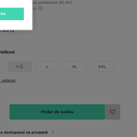
13%
(Nejnižší cena za posledních 30 dní)
44%
(Původní cena)
OK
 barvy
elikost
M
L
XL
XXL
t velikost
Přidat do košíku
te dostupnost na prodejně