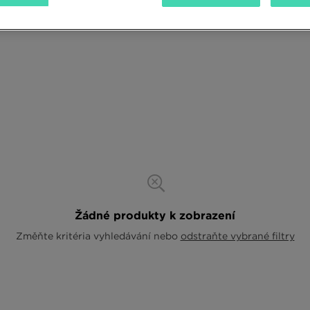
Žádné produkty k zobrazení
Změňte kritéria vyhledávání nebo
odstraňte vybrané filtry