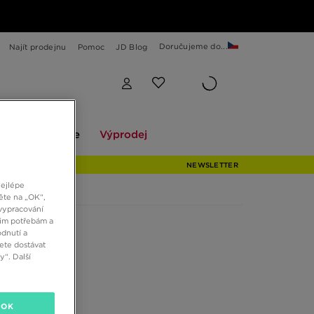
Doručujeme do...
Najít prodejnu
Pomoc
JD Blog
Explore
Výprodej
ekce
Explore
Výprodej
NEWSLETTER
nejlépe
ěte na „OK“,
vypracování
šim potřebám a
dnutí a
ete dostávat
“. Další
OK