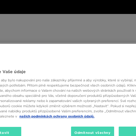
ské
Dámské
Dětské
Doplňky
Značky
ánské
Dámské
Dětské
Doplňky
Značky
Kol
 Vaše údaje
BESTSELLERS
 aby bylo nakupování pro naše zákazníky příjemné a aby výrobky, které si vybírají, 
jejich potřebám. Přitom plně respektujeme bezpečnost všech osobních údajů. Klikn
e, abychom informace o Vašem chování na našich webových stránkách používali k 
vaného obsahu speciálně pro Vás, včetně doporučení produktů přizpůsobených Va
sonalizované reklamy nebo k zapamatování vašich vybraných preferencí. Své rozho
ouborů cookie můžete kdykoli změnit výběrem možnosti „Nastavit“. Pokud si nepřej
vané nabídky produktů přizpůsobené Vašim preferencím, zvolte „Odmítnout všechny
naleznete v
našich podmínkách ochrany osobních údajů.
Velikost
Barva
tavit
Odmítnout všechny