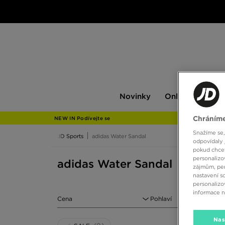
Novinky
Only
Pán
Novinky
Only at JD
P
at
JD
Chráníme
NEW IN Podívejte se
Snažíme se,
JD Sports
adidas Water Sandal
odpovídaly 
pokud chcet
personalizo
adidas Water Sandal
zájmům, per
nastavení s
personalizo
informace 
Cena
Pohlaví
Nas