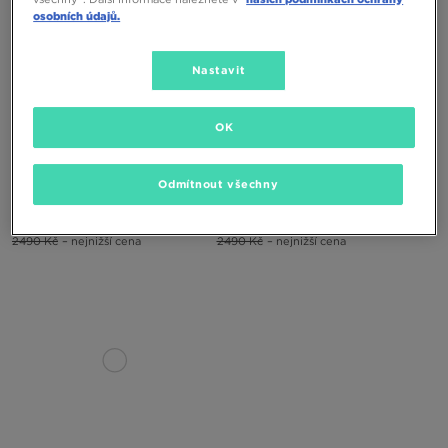
osobních údajů.
Nastavit
ONLY AT
ONLY AT
OK
ASICS GEL-VENTURE 6 GTX
ASICS GEL-VENTURE 6 GTX
Odmítnout všechny
2190 Kč
3490 Kč
2090 Kč
3490 Kč
2490 Kč
– nejnižší cena
2490 Kč
– nejnižší cena