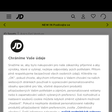
NEW IN Podívejte se
JD Sports
Asics Gel Venture
Asics Gel Venture Pánské
3 produkty
Chráníme Vaše údaje
Snažíme se, aby bylo nakupování pro naše zákazníky příjemné a aby
Seřadit:
Doporučené
Filtrovat
1
výrobky, které si vybírají, nejlépe odpovídaly jejich potřebám. Přitom
plně respektujeme bezpečnost všech osobních údajů. Klikněte na
„OK“, pokud chcete, abychom informace o Vašem chování na našich
Pánské
Vybrané:
Smazat vše
webových stránkách používali k vypracování personalizovaného
obsahu speciálně pro Vás, včetně doporučení produktů
přizpůsobených Vašim potřebám a zájmům, personalizované reklamy
nebo k zapamatování vašich vybraných preferencí. Své rozhodnutí a
nastavení souborů cookie můžete kdykoli změnit výběrem možnosti
„Nastavit“. Pokud si nepřejete dostávat personalizované nabídky
produktů přizpůsobené Vašim preferencím, zvolte „Odmítnout
všechny“. Další informace naleznete v
našich podmínkách ochrany