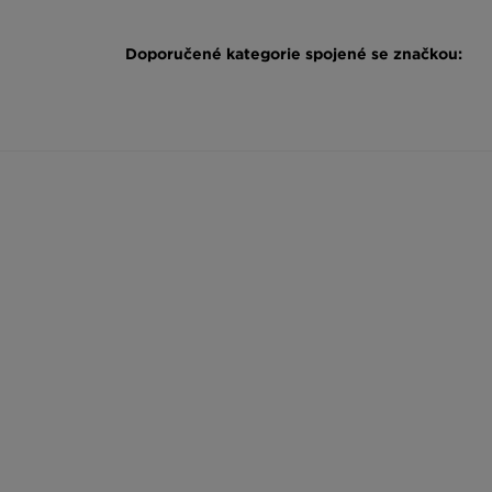
Doporučené kategorie spojené se značkou:
Converse Black Friday
Convers