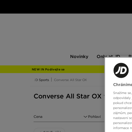
Novinky
Only
Pán
Novinky
Only at JD
P
at
JD
NEW IN Podívejte se
JD Sports
Converse All Star OX
Chráníme
Snažíme se,
Converse All Star OX velikost 
odpovídaly 
pokud chcet
personalizo
zájmům, per
Cena
Pohlaví
nastavení s
personalizo
informace 