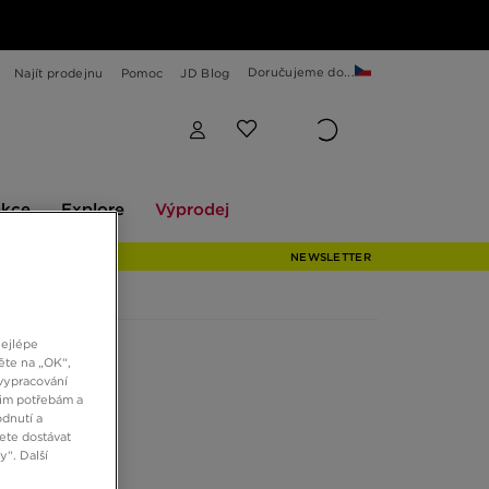
Doručujeme do...
Najít prodejnu
Pomoc
JD Blog
Explore
Výprodej
ekce
Explore
Výprodej
NEWSLETTER
nejlépe
ěte na „OK“,
vypracování
šim potřebám a
dnutí a
ete dostávat
“. Další