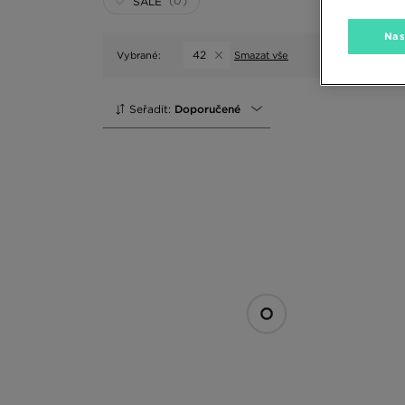
(0)
SALE
Nas
42
Vybrané:
Smazat vše
Seřadit:
Doporučené