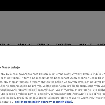
ské
Dámské
Dětské
Doplňky
Značky
ánské
Dámské
Dětské
Doplňky
Značky
Kol
BESTSELLERS
 Vaše údaje
 aby bylo nakupování pro naše zákazníky příjemné a aby výrobky, které si vybírají, 
42
jejich potřebám. Přitom plně respektujeme bezpečnost všech osobních údajů. Klikn
e, abychom informace o Vašem chování na našich webových stránkách používali k 
vaného obsahu speciálně pro Vás, včetně doporučení produktů přizpůsobených Va
sonalizované reklamy nebo k zapamatování vašich vybraných preferencí. Své rozho
Velikost
1
Barva
ouborů cookie můžete kdykoli změnit výběrem možnosti „Nastavit“. Pokud si nepřej
vané nabídky produktů přizpůsobené Vašim preferencím, zvolte „Odmítnout všechny
naleznete v
našich podmínkách ochrany osobních údajů.