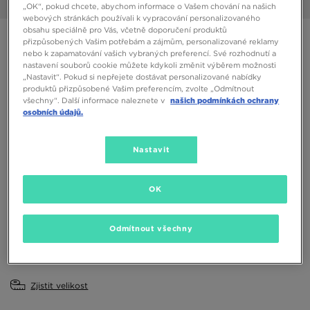
1/6
„OK“, pokud chcete, abychom informace o Vašem chování na našich
webových stránkách používali k vypracování personalizovaného
obsahu speciálně pro Vás, včetně doporučení produktů
NIKE FLEX EXPERIENCE RUN 11
přizpůsobených Vašim potřebám a zájmům, personalizované reklamy
nebo k zapamatování vašich vybraných preferencí. Své rozhodnutí a
nastavení souborů cookie můžete kdykoli změnit výběrem možnosti
1190 Kč
„Nastavit“. Pokud si nepřejete dostávat personalizované nabídky
produktů přizpůsobené Vašim preferencím, zvolte „Odmítnout
všechny“. Další informace naleznete v
našich podmínkách ochrany
Dostupné Barvy
osobních údajů.
Černá
Nastavit
Vyberte velikost
EU
US
OK
36
36,5
37,5
38
38,5
Odmítnout všechny
39
40
40,5
41
42
Zjistit velikost