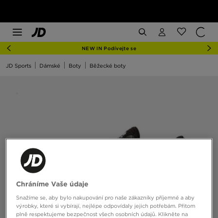
NEW IN Podívejte se
JD Sports
Dámské
Boty
Běžecké boty
Chráníme Vaše údaje
Snažíme se, aby bylo nakupování pro naše zákazníky příjemné a aby
výrobky, které si vybírají, nejlépe odpovídaly jejich potřebám. Přitom
plně respektujeme bezpečnost všech osobních údajů. Klikněte na