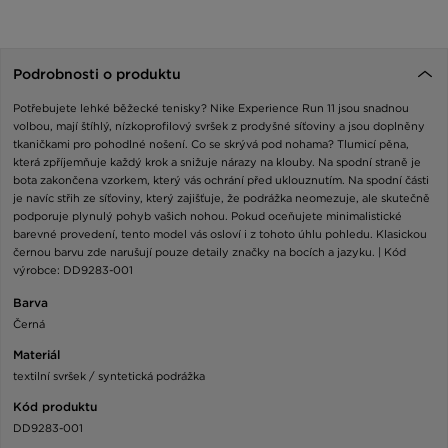
Podrobnosti o produktu
Potřebujete lehké běžecké tenisky? Nike Experience Run 11 jsou snadnou
volbou, mají štíhlý, nízkoprofilový svršek z prodyšné síťoviny a jsou doplněny
tkaničkami pro pohodlné nošení. Co se skrývá pod nohama? Tlumicí pěna,
která zpříjemňuje každý krok a snižuje nárazy na klouby. Na spodní straně je
bota zakončena vzorkem, který vás ochrání před uklouznutím. Na spodní části
je navíc střih ze síťoviny, který zajišťuje, že podrážka neomezuje, ale skutečně
podporuje plynulý pohyb vašich nohou. Pokud oceňujete minimalistické
barevné provedení, tento model vás osloví i z tohoto úhlu pohledu. Klasickou
černou barvu zde narušují pouze detaily značky na bocích a jazyku. | Kód
výrobce: DD9283-001
Barva
Černá
Materiál
textilní svršek / syntetická podrážka
Kód produktu
DD9283-001