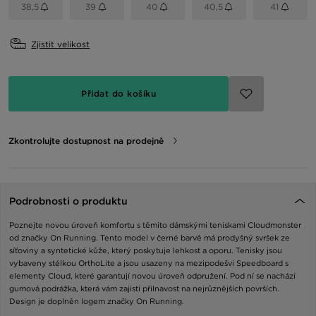
38,5
39
40
40,5
41
Zjistit velikost
Přidat do košíku
Zkontrolujte dostupnost na prodejně
Podrobnosti o produktu
Poznejte novou úroveň komfortu s těmito dámskými teniskami Cloudmonster
od značky On Running. Tento model v černé barvě má prodyšný svršek ze
síťoviny a syntetické kůže, který poskytuje lehkost a oporu. Tenisky jsou
vybaveny stélkou OrthoLite a jsou usazeny na mezipodešvi Speedboard s
elementy Cloud, které garantují novou úroveň odpružení. Pod ní se nachází
gumová podrážka, která vám zajistí přilnavost na nejrůznějších površích.
Design je doplněn logem značky On Running.