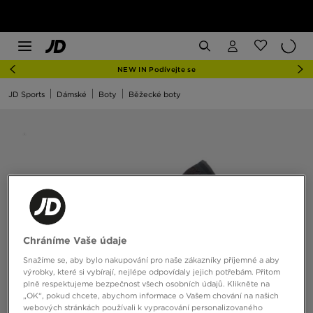
NEW IN Podívejte se
JD Sports
Dámské
Boty
Běžecké boty
Chráníme Vaše údaje
Snažíme se, aby bylo nakupování pro naše zákazníky příjemné a aby
výrobky, které si vybírají, nejlépe odpovídaly jejich potřebám. Přitom
plně respektujeme bezpečnost všech osobních údajů. Klikněte na
„OK“, pokud chcete, abychom informace o Vašem chování na našich
webových stránkách používali k vypracování personalizovaného