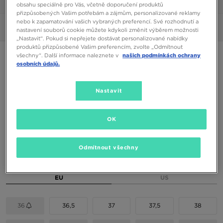
1/6
obsahu speciálně pro Vás, včetně doporučení produktů
přizpůsobených Vašim potřebám a zájmům, personalizované reklamy
nebo k zapamatování vašich vybraných preferencí. Své rozhodnutí a
Obrázky
360°
nastavení souborů cookie můžete kdykoli změnit výběrem možnosti
„Nastavit“. Pokud si nepřejete dostávat personalizované nabídky
produktů přizpůsobené Vašim preferencím, zvolte „Odmítnout
ON CLOUDMONSTER
všechny“. Další informace naleznete v
našich podmínkách ochrany
osobních údajů.
2590 Kč
Nastavit
2790 Kč
-7%
(Nejnižší cena za posledních 30 dní)
4790 Kč
-46%
(Původní cena)
OK
Dostupné Barvy
Odmítnout všechny
Vyberte velikost
EU
US
36
36,5
37
37,5
38