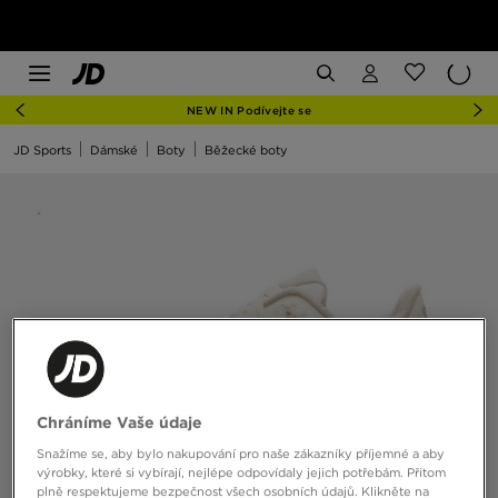
NEW IN Podívejte se
JD Sports
Dámské
Boty
Běžecké boty
Chráníme Vaše údaje
Snažíme se, aby bylo nakupování pro naše zákazníky příjemné a aby
výrobky, které si vybírají, nejlépe odpovídaly jejich potřebám. Přitom
plně respektujeme bezpečnost všech osobních údajů. Klikněte na