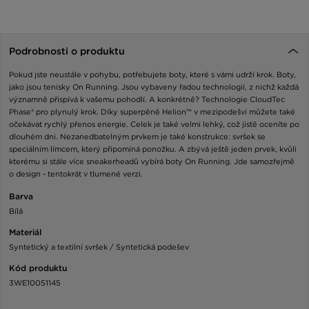
Podrobnosti o produktu
Pokud jste neustále v pohybu, potřebujete boty, které s vámi udrží krok. Boty,
jako jsou tenisky On Running. Jsou vybaveny řadou technologií, z nichž každá
významně přispívá k vašemu pohodlí. A konkrétně? Technologie CloudTec
Phase® pro plynulý krok. Díky superpěně Helion™ v mezipodešvi můžete také
očekávat rychlý přenos energie. Celek je také velmi lehký, což jistě oceníte po
dlouhém dni. Nezanedbatelným prvkem je také konstrukce: svršek se
speciálním límcem, který připomíná ponožku. A zbývá ještě jeden prvek, kvůli
kterému si stále více sneakerheadů vybírá boty On Running. Jde samozřejmě
o design - tentokrát v tlumené verzi.
Barva
Bílá
Materiál
Syntetický a textilní svršek / Syntetická podešev
Kód produktu
3WE10051145