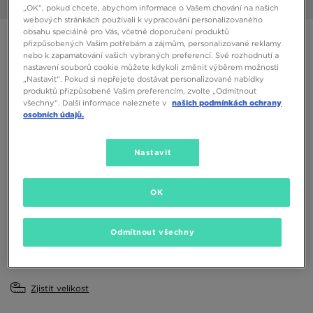
1/6
„OK“, pokud chcete, abychom informace o Vašem chování na našich
webových stránkách používali k vypracování personalizovaného
obsahu speciálně pro Vás, včetně doporučení produktů
ON CLOUDTILT
přizpůsobených Vašim potřebám a zájmům, personalizované reklamy
nebo k zapamatování vašich vybraných preferencí. Své rozhodnutí a
nastavení souborů cookie můžete kdykoli změnit výběrem možnosti
2490 Kč
„Nastavit“. Pokud si nepřejete dostávat personalizované nabídky
produktů přizpůsobené Vašim preferencím, zvolte „Odmítnout
všechny“. Další informace naleznete v
našich podmínkách ochrany
Dostupné Barvy
osobních údajů.
Bílá
Nastavit
Vyberte velikost
EU
US
OK
37
37,5
38
38,5
39
Odmítnout všechny
40
40,5
41
Zjistit velikost