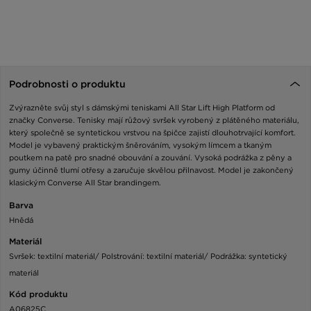
Podrobnosti o produktu
Zvýrazněte svůj styl s dámskými teniskami All Star Lift High Platform od
značky Converse. Tenisky mají růžový svršek vyrobený z plátěného materiálu,
který společně se syntetickou vrstvou na špičce zajistí dlouhotrvající komfort.
Model je vybavený praktickým šněrováním, vysokým límcem a tkaným
poutkem na patě pro snadné obouvání a zouvání. Vysoká podrážka z pěny a
gumy účinně tlumí otřesy a zaručuje skvělou přilnavost. Model je zakončený
klasickým Converse All Star brandingem.
Barva
Hnědá
Materiál
Svršek: textilní materiál/ Polstrování: textilní materiál/ Podrážka: syntetický
materiál
Kód produktu
A06825C