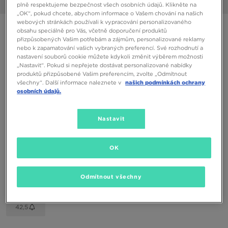
1/6
plně respektujeme bezpečnost všech osobních údajů. Klikněte na
„OK“, pokud chcete, abychom informace o Vašem chování na našich
webových stránkách používali k vypracování personalizovaného
CONVERSE CHUCK TAYLOR ALL STAR LIFT
obsahu speciálně pro Vás, včetně doporučení produktů
přizpůsobených Vašim potřebám a zájmům, personalizované reklamy
nebo k zapamatování vašich vybraných preferencí. Své rozhodnutí a
1090 Kč
nastavení souborů cookie můžete kdykoli změnit výběrem možnosti
„Nastavit“. Pokud si nepřejete dostávat personalizované nabídky
produktů přizpůsobené Vašim preferencím, zvolte „Odmítnout
Dostupné Barvy
všechny“. Další informace naleznete v
našich podmínkách ochrany
osobních údajů.
Vyberte velikost
Nastavit
EU
US
OK
35
36
36,5
37
37,5
Odmítnout všechny
38
39
39,5
40
41,5
42,5