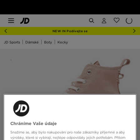
NEW IN Podívejte se
JD Sports
Dámské
Boty
Kecky
Chráníme Vaše údaje
Snažíme se, aby bylo nakupování pro naše zákazníky příjemné a aby
výrobky, které si vybírají, nejlépe odpovídaly jejich potřebám. Přitom