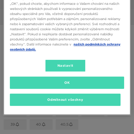
1/6
„OK“, pokud chcete, abychom informace o Vašem chování na našich
webových stránkách používali k vypracování personalizovaného
obsahu speciálně pro Vás, včetně doporučení produktů
Obrázky
360°
přizpůsobených Vašim potřebám a zájmům, personalizované reklamy
nebo k zapamatování vašich vybraných preferencí. Své rozhodnutí a
nastavení souborů cookie můžete kdykoli změnit výběrem možnosti
VANS SENTRY SK8 HI
„Nastavit“. Pokud si nepřejete dostávat personalizované nabídky
produktů přizpůsobené Vašim preferencím, zvolte „Odmítnout
všechny“. Další informace naleznete v
našich podmínkách ochrany
1490 Kč
osobních údajů.
Dostupné Barvy
Nastavit
Růžová
OK
Vyberte velikost
EU
US
Odmítnout všechny
36
36,5
37
38
38,5
39
40
40,5