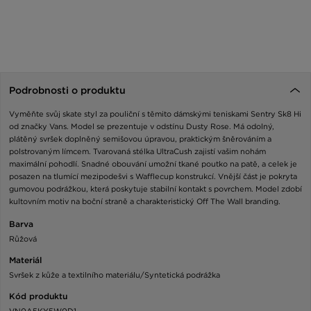
Podrobnosti o produktu
Vyměňte svůj skate styl za pouliční s těmito dámskými teniskami Sentry Sk8 Hi
od značky Vans. Model se prezentuje v odstínu Dusty Rose. Má odolný,
plátěný svršek doplněný semišovou úpravou, praktickým šněrováním a
polstrovaným límcem. Tvarovaná stélka UltraCush zajistí vašim nohám
maximální pohodlí. Snadné obouvání umožní tkané poutko na patě, a celek je
posazen na tlumící mezipodešvi s Wafflecup konstrukcí. Vnější část je pokryta
gumovou podrážkou, která poskytuje stabilní kontakt s povrchem. Model zdobí
kultovním motiv na boční straně a charakteristický Off The Wall branding.
Barva
Růžová
Materiál
Svršek z kůže a textilního materiálu/Syntetická podrážka
Kód produktu
VN0A5KY5W0D1