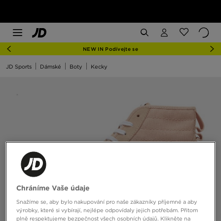
NEW IN Podívejte se
JD Sports
Dámské
Boty
Kecky
Chráníme Vaše údaje
Snažíme se, aby bylo nakupování pro naše zákazníky příjemné a aby
výrobky, které si vybírají, nejlépe odpovídaly jejich potřebám. Přitom
plně respektujeme bezpečnost všech osobních údajů. Klikněte na