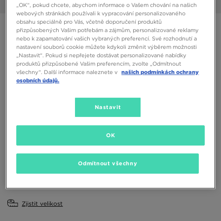
1/6
„OK“, pokud chcete, abychom informace o Vašem chování na našich
webových stránkách používali k vypracování personalizovaného
obsahu speciálně pro Vás, včetně doporučení produktů
CHAMPION SAMOA 2
přizpůsobených Vašim potřebám a zájmům, personalizované reklamy
nebo k zapamatování vašich vybraných preferencí. Své rozhodnutí a
nastavení souborů cookie můžete kdykoli změnit výběrem možnosti
250 Kč
„Nastavit“. Pokud si nepřejete dostávat personalizované nabídky
produktů přizpůsobené Vašim preferencím, zvolte „Odmítnout
všechny“. Další informace naleznete v
našich podmínkách ochrany
Dostupné Barvy
osobních údajů.
Černá
Nastavit
Vyberte velikost
EU
US
OK
36
37
38
39
40
Odmítnout všechny
41
Zjistit velikost