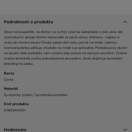
Podrobnosti o produktu
Obuv na koupaliště, na doma i na rychlý výlet ke kamarádce o dvě ulice dál.
Jednoduchý design těchto nazouváků je jejich silnou stránkou - najdou si
cestu do mnoha situací! Široký pásek drží nohu pevně na místě, zatímco
tvarovaná stélka udržuje chodidlo na místě a je pohodlná. Protiskluzový dezén
na spodní části podrážky vám umožní jistý pohyb na různých površích. Známá
značka tentokrát zvolila jednobarevné provedení, které doplňuje kontrastní
branding na pásku.
Barva
Černá
Materiál
Syntetický svršek / Syntetická podrážka
Kód produktu
S11650KK001
Hodnocení