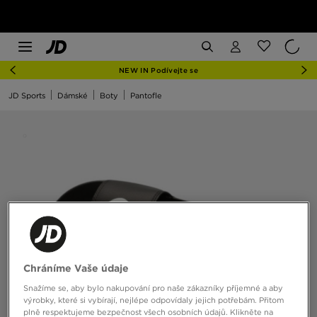
NEW IN Podívejte se
JD Sports
Dámské
Boty
Pantofle
Chráníme Vaše údaje
Snažíme se, aby bylo nakupování pro naše zákazníky příjemné a aby
výrobky, které si vybírají, nejlépe odpovídaly jejich potřebám. Přitom
plně respektujeme bezpečnost všech osobních údajů. Klikněte na