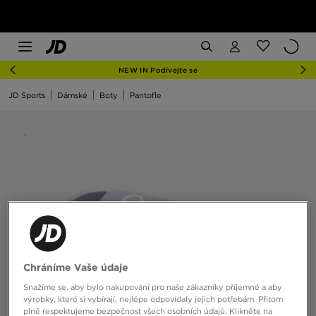
NEW IN Podívejte se
JD Sports
Dámské
Boty
Pantofle
Chráníme Vaše údaje
Snažíme se, aby bylo nakupování pro naše zákazníky příjemné a aby
výrobky, které si vybírají, nejlépe odpovídaly jejich potřebám. Přitom
plně respektujeme bezpečnost všech osobních údajů. Klikněte na