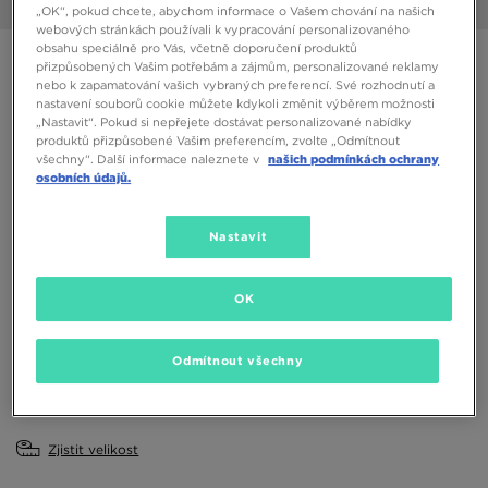
1/6
„OK“, pokud chcete, abychom informace o Vašem chování na našich
webových stránkách používali k vypracování personalizovaného
obsahu speciálně pro Vás, včetně doporučení produktů
CHAMPION SAMOA 2
přizpůsobených Vašim potřebám a zájmům, personalizované reklamy
nebo k zapamatování vašich vybraných preferencí. Své rozhodnutí a
nastavení souborů cookie můžete kdykoli změnit výběrem možnosti
400 Kč
„Nastavit“. Pokud si nepřejete dostávat personalizované nabídky
produktů přizpůsobené Vašim preferencím, zvolte „Odmítnout
všechny“. Další informace naleznete v
našich podmínkách ochrany
Dostupné Barvy
osobních údajů.
Fialová
Nastavit
Vyberte velikost
EU
US
OK
36
37
38
39
40
Odmítnout všechny
41
Zjistit velikost