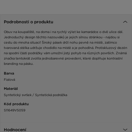
Podrobnosti o produktu
Obuv na koupaliště, na doma i na rychlý výlet ke kamarádce o dvě ulice dál.
Jednoduchý design těchto nazouváků je jejich silnou stránkou - najdou si
cestu do mnoha situací! Široký pásek drží nohu pevně na místě, zatímco
tvarovaná stélka udržuje chodidlo na místě a je pohodlná. Protiskluzový dezén
na spodní části podrážky vám umožní jistý pohyb na různých površích. Známá
značka tentokrát zvolila jednobarevné provedení, které doplňuje kontrastní
branding na pásku.
Barva
Fialová
Materiál
Syntetický svršek / Syntetická podrážka
Kód produktu
S11649VS059
Hodnocení