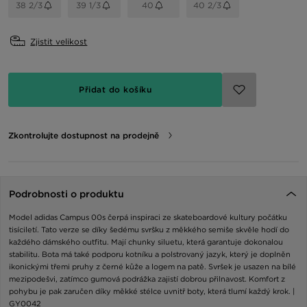
38 2/3
39 1/3
40
40 2/3
Zjistit velikost
Přidat do košíku
Zkontrolujte dostupnost na prodejně
Podrobnosti o produktu
Model adidas Campus 00s čerpá inspiraci ze skateboardové kultury počátku
tisíciletí. Tato verze se díky šedému svršku z měkkého semiše skvěle hodí do
každého dámského outfitu. Mají chunky siluetu, která garantuje dokonalou
stabilitu. Bota má také podporu kotníku a polstrovaný jazyk, který je doplněn
ikonickými třemi pruhy z černé kůže a logem na patě. Svršek je usazen na bílé
mezipodešvi, zatímco gumová podrážka zajistí dobrou přilnavost. Komfort z
pohybu je pak zaručen díky měkké stélce uvnitř boty, která tlumí každý krok. |
GY0042