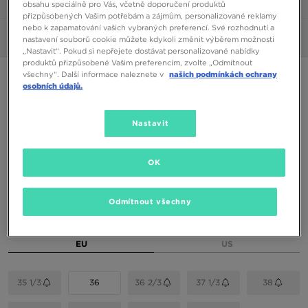
1/6
obsahu speciálně pro Vás, včetně doporučení produktů
přizpůsobených Vašim potřebám a zájmům, personalizované reklamy
nebo k zapamatování vašich vybraných preferencí. Své rozhodnutí a
Obrázky
360°
nastavení souborů cookie můžete kdykoli změnit výběrem možnosti
„Nastavit“. Pokud si nepřejete dostávat personalizované nabídky
produktů přizpůsobené Vašim preferencím, zvolte „Odmítnout
všechny“. Další informace naleznete v
našich podmínkách ochrany
ADIDAS CAMPUS 00S W
osobních údajů.
1590 Kč
Nastavit
1790 Kč
-11%
(Nejnižší cena za posledních 30 dní)
2790 Kč
-43%
(Původní cena)
OK
Dostupné Barvy
Béžová
Odmítnout všechny
Vyberte velikost
EU
US
35 1/3
36
36 2/3
37 1/3
38