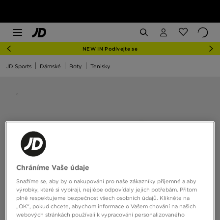
NEW IN Podívejte se
JD Sports
Dámské
Boty
Tenisky
Chráníme Vaše údaje
Snažíme se, aby bylo nakupování pro naše zákazníky příjemné a aby
výrobky, které si vybírají, nejlépe odpovídaly jejich potřebám. Přitom
plně respektujeme bezpečnost všech osobních údajů. Klikněte na
„OK“, pokud chcete, abychom informace o Vašem chování na našich
webových stránkách používali k vypracování personalizovaného