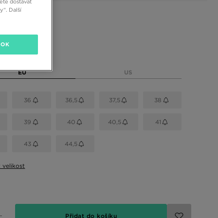
ete dostávat
“. Další
 barvy
OK
elikost
EU
US
36
36,5
37,5
38
39
40
40,5
41
43
44,5
t velikost
Přidat do košíku