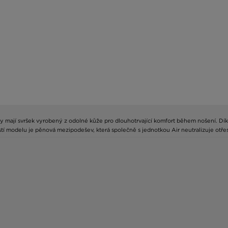
ky mají svršek vyrobený z odolné kůže pro dlouhotrvající komfort během nošení. Dí
tí modelu je pěnová mezipodešev, která společně s jednotkou Air neutralizuje otřes