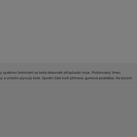
ky systému šněrování se bota dokonalé přizpůsobí noze. Polstrovaný límec
y a umožní plynulý krok. Spodní část tvoří přilnavá, gumová podrážka. Na bocích