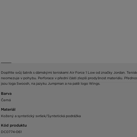
Doplňte svůj šatník s dámskými teniskami Air Force 1 Low od značky Jordan. Tenis
neomezuje v pohybu. Perforace v přední části zlepší prodyšnost materiálu. Přednos
jsou loga Swoosh, na jazyku Jumpman a na patě logo Wings.
Barva
Černá
Materiál
Kožený a syntetický svršek/Syntetická podrážka
Kód produktu
DC0774-061