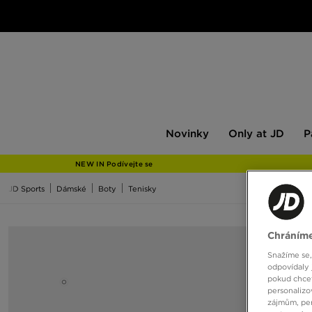
Novinky
Only
Pán
Novinky
Only at JD
P
at
JD
NEW IN Podívejte se
JD Sports
Dámské
Boty
Tenisky
Chráníme
Snažíme se,
odpovídaly 
pokud chcet
personalizo
zájmům, per