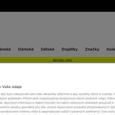
ské
Dámské
Dětské
Doplňky
Značky
ánské
Dámské
Dětské
Doplňky
Značky
Kol
BESTSELLERS
AIR J
 Vaše údaje
 aby bylo nakupování pro naše zákazníky příjemné a aby výrobky, které si vybírají, 
jejich potřebám. Přitom plně respektujeme bezpečnost všech osobních údajů. Klikn
1390 
e, abychom informace o Vašem chování na našich webových stránkách používali k 
vaného obsahu speciálně pro Vás, včetně doporučení produktů přizpůsobených Va
sonalizované reklamy nebo k zapamatování vašich vybraných preferencí. Své rozho