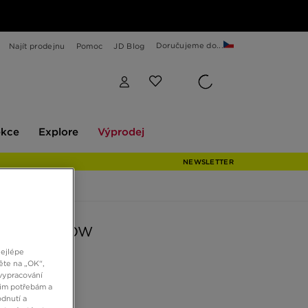
Doručujeme do...
Najít prodejnu
Pomoc
JD Blog
Explore
Výprodej
ekce
Explore
Výprodej
NEWSLETTER
ORDAN 1 LOW
nejlépe
ěte na „OK“,
Kč
vypracování
šim potřebám a
dnutí a