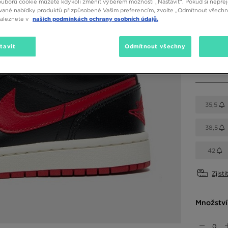
ouborů cookie můžete kdykoli změnit výběrem možnosti „Nastavit“. Pokud si nepřej
vané nabídky produktů přizpůsobené Vašim preferencím, zvolte „Odmítnout všechny
Dostupné
naleznete v
našich podmínkách ochrany osobních údajů.
tavit
Odmítnout všechny
Vyberte v
35,5
38,5
42
Zjisti
Množství