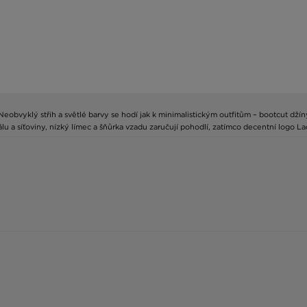
obvyklý střih a světlé barvy se hodí jak k minimalistickým outfitům – bootcut džíny
álu a síťoviny, nízký límec a šňůrka vzadu zaručují pohodlí, zatímco decentní logo L