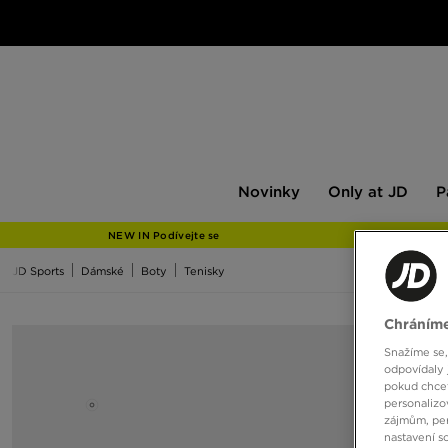
Novinky
Only
Pán
Novinky
Only at JD
P
at
JD
NEW IN Podívejte se
JD Sports
Dámské
Boty
Tenisky
Chráníme
Snažíme se,
odpovídaly 
pokud chcet
personalizo
zájmům, per
nastavení s