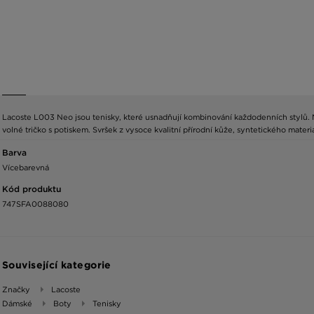
Lacoste L003 Neo jsou tenisky, které usnadňují kombinování každodenních stylů. Ne
volné tričko s potiskem. Svršek z vysoce kvalitní přírodní kůže, syntetického materi
Barva
Vícebarevná
Kód produktu
747SFA0088080
Související kategorie
Značky
Lacoste
Dámské
Boty
Tenisky