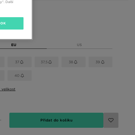
“. Další
 barvy
ná
OK
elikost
EU
US
37
37,5
38
39
40
t velikost
Přidat do košíku