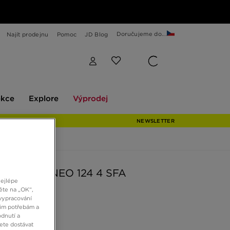
Doručujeme do...
Najít prodejnu
Pomoc
JD Blog
Explore
Výprodej
ekce
Explore
Výprodej
NEWSLETTER
TE L003 NEO 124 4 SFA
nejlépe
ěte na „OK“,
vypracování
Kč
šim potřebám a
dnutí a
ete dostávat