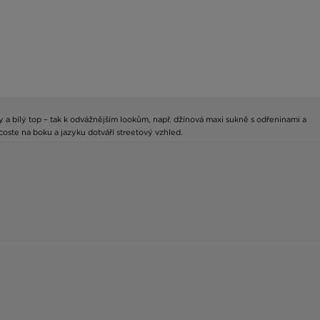
 a bílý top – tak k odvážnějším lookům, např. džínová maxi sukně s odřeninami a
acoste na boku a jazyku dotváří streetový vzhled.