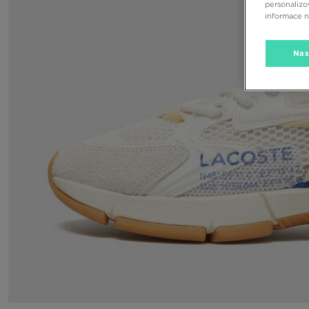
personalizo
informace 
Nas