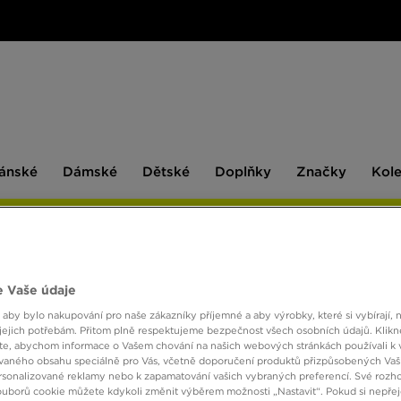
ské
Dámské
Dětské
Doplňky
Značky
ánské
Dámské
Dětské
Doplňky
Značky
Kol
BESTSELLERS
 Vaše údaje
LACOS
 aby bylo nakupování pro naše zákazníky příjemné a aby výrobky, které si vybírají, 
jejich potřebám. Přitom plně respektujeme bezpečnost všech osobních údajů. Klikn
e, abychom informace o Vašem chování na našich webových stránkách používali k 
1690 
vaného obsahu speciálně pro Vás, včetně doporučení produktů přizpůsobených Va
sonalizované reklamy nebo k zapamatování vašich vybraných preferencí. Své rozho
ouborů cookie můžete kdykoli změnit výběrem možnosti „Nastavit“. Pokud si nepřej