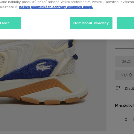
vané nabídky produktů přizpůsobené Vašim preferencím, zvolte „Odmítnout všechny
naleznete v
našich podmínkách ochrany osobních údajů.
Dostupné
Vícebarev
tavit
Odmítnout všechny
Vyberte v
36
39,5
Zjisti
Množství