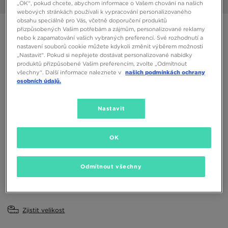
1/6
„OK“, pokud chcete, abychom informace o Vašem chování na našich
webových stránkách používali k vypracování personalizovaného
obsahu speciálně pro Vás, včetně doporučení produktů
NIKE FONTANKA WAFFLE
přizpůsobených Vašim potřebám a zájmům, personalizované reklamy
nebo k zapamatování vašich vybraných preferencí. Své rozhodnutí a
nastavení souborů cookie můžete kdykoli změnit výběrem možnosti
1390 Kč
„Nastavit“. Pokud si nepřejete dostávat personalizované nabídky
produktů přizpůsobené Vašim preferencím, zvolte „Odmítnout
všechny“. Další informace naleznete v
našich podmínkách ochrany
osobních údajů.
Dostupné Barvy
Černá
Nastavit
Vyberte velikost
EU
US
OK
36
36,5
37,5
38
38,5
Odmítnout všechny
39
40
40,5
41
42
Zjistit velikost