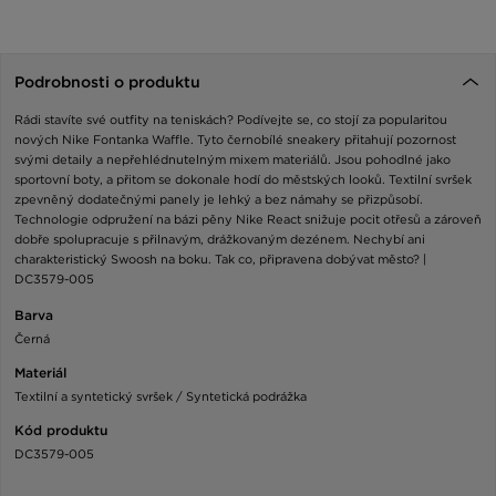
Podrobnosti o produktu
Rádi stavíte své outfity na teniskách? Podívejte se, co stojí za popularitou
nových Nike Fontanka Waffle. Tyto černobílé sneakery přitahují pozornost
svými detaily a nepřehlédnutelným mixem materiálů. Jsou pohodlné jako
sportovní boty, a přitom se dokonale hodí do městských looků. Textilní svršek
zpevněný dodatečnými panely je lehký a bez námahy se přizpůsobí.
Technologie odpružení na bázi pěny Nike React snižuje pocit otřesů a zároveň
dobře spolupracuje s přilnavým, drážkovaným dezénem. Nechybí ani
charakteristický Swoosh na boku. Tak co, připravena dobývat město? |
DC3579-005
Barva
Černá
Materiál
Textilní a syntetický svršek / Syntetická podrážka
Kód produktu
DC3579-005