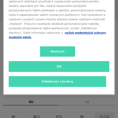
webových stránkách používali k vypracování personalizovaného
1/6
obsahu speciálně pro Vás, včetně doporučení produktů
přizpůsobených Vašim potřebám a zájmům, personalizované reklamy
Obrázky
360°
nebo k zapamatování vašich vybraných preferencí. Své rozhodnutí a
nastavení souborů cookie můžete kdykoli změnit výběrem možnosti
„Nastavit“. Pokud si nepřejete dostávat personalizované nabídky
produktů přizpůsobené Vašim preferencím, zvolte „Odmítnout
ONLY AT JD
všechny“. Další informace naleznete v
našich podmínkách ochrany
osobních údajů.
NIKE W AIR MAX 95
Nastavit
2290 Kč
2590 Kč
-12%
(Nejnižší cena za posledních 30 dní)
4690 Kč
-51%
(Původní cena)
OK
Dostupné Barvy
Odmítnout všechny
Šedá
Vyberte velikost
EU
US
36
36,5
37,5
38
38,5