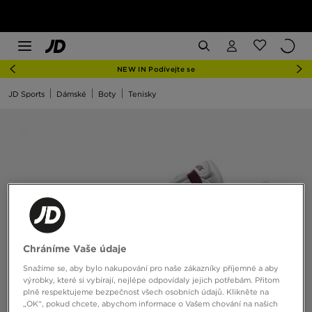
NEW IN Podívejte se
JD Sports
Dámské
Boty
Tenisky
Chráníme Vaše údaje
Snažíme se, aby bylo nakupování pro naše zákazníky příjemné a aby
výrobky, které si vybírají, nejlépe odpovídaly jejich potřebám. Přitom
plně respektujeme bezpečnost všech osobních údajů. Klikněte na
„OK“, pokud chcete, abychom informace o Vašem chování na našich