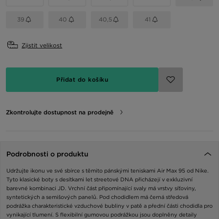
39
40
40,5
41
Zjistit velikost
Přidat do košíku
Zkontrolujte dostupnost na prodejně
Podrobnosti o produktu
Udržujte ikonu ve své sbírce s těmito pánskými teniskami Air Max 95 od Nike.
Tyto klasické boty s desítkami let streetové DNA přicházejí v exkluzivní
barevné kombinaci JD. Vrchní část připomínající svaly má vrstvy síťoviny,
syntetických a semišových panelů. Pod chodidlem má černá středová
podrážka charakteristické vzduchové bubliny v patě a přední části chodidla pro
vynikající tlumení. S flexibilní gumovou podrážkou jsou doplněny detaily