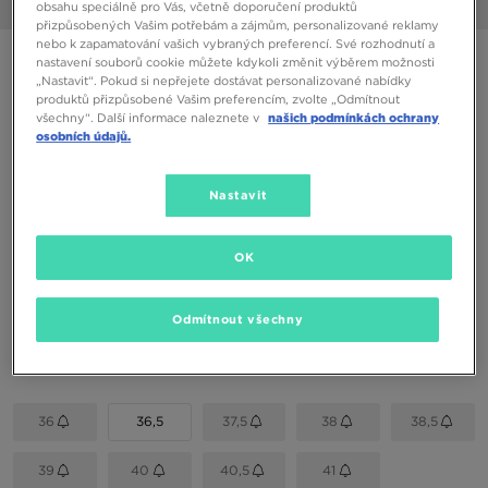
1/6
obsahu speciálně pro Vás, včetně doporučení produktů
přizpůsobených Vašim potřebám a zájmům, personalizované reklamy
nebo k zapamatování vašich vybraných preferencí. Své rozhodnutí a
ONLY AT JD
nastavení souborů cookie můžete kdykoli změnit výběrem možnosti
„Nastavit“. Pokud si nepřejete dostávat personalizované nabídky
NIKE W AIR MAX MOTO 2K JDS
produktů přizpůsobené Vašim preferencím, zvolte „Odmítnout
všechny“. Další informace naleznete v
našich podmínkách ochrany
osobních údajů.
2090 Kč
2690 Kč
-22%
(Nejnižší cena za posledních 30 dní)
Nastavit
3390 Kč
-38%
(Původní cena)
Dostupné Barvy
OK
Béžová
Odmítnout všechny
Vyberte velikost
EU
US
36
36,5
37,5
38
38,5
39
40
40,5
41