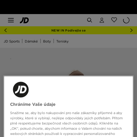
NEW IN Podívejte se
JD Sports
Dámské
Boty
Tenisky
Chráníme Vaše údaje
Snažíme se, aby bylo nakupování pro naše zákazníky příjemné a aby
výrobky, které si vybírají, nejlépe odpovídaly jejich potřebám. Přitom
plně respektujeme bezpečnost všech osobních údajů. Klikněte na
„OK“, pokud chcete, abychom informace o Vašem chování na našich
webových stránkách používali k vypracování personalizovaného