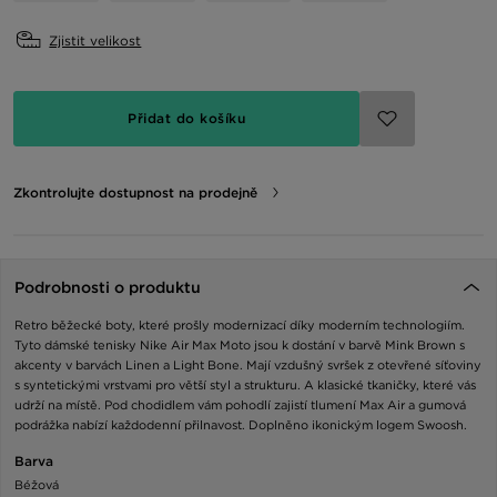
Zjistit velikost
Přidat do košíku
Zkontrolujte dostupnost na prodejně
Podrobnosti o produktu
Retro běžecké boty, které prošly modernizací díky moderním technologiím.
Tyto dámské tenisky Nike Air Max Moto jsou k dostání v barvě Mink Brown s
akcenty v barvách Linen a Light Bone. Mají vzdušný svršek z otevřené síťoviny
s syntetickými vrstvami pro větší styl a strukturu. A klasické tkaničky, které vás
udrží na místě. Pod chodidlem vám pohodlí zajistí tlumení Max Air a gumová
podrážka nabízí každodenní přilnavost. Doplněno ikonickým logem Swoosh.
Barva
Béžová