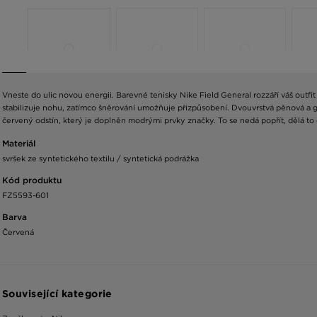
Vneste do ulic novou energii. Barevné tenisky Nike Field General rozzáří váš outfi
stabilizuje nohu, zatímco šněrování umožňuje přizpůsobení. Dvouvrstvá pěnová a gu
červený odstín, který je doplněn modrými prvky značky. To se nedá popřít, dělá to
Materiál
svršek ze syntetického textilu / syntetická podrážka
Kód produktu
FZ5593-601
Barva
Červená
Související kategorie