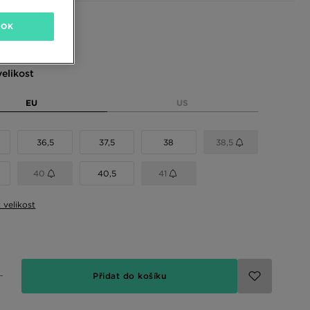
 barvy
OK
elikost
EU
US
36,5
37,5
38
38,5
40
40,5
41
t velikost
Přidat do košíku