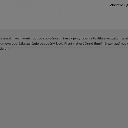
Zkontroluj
t a umožní vám vyniknout ve společnosti. Svršek je vyroben z textilu a vyztužen syn
mová podrážka zajišťuje bezpečný krok. První vrstva účinně tlumí nárazy, zatímco d
 dojem.