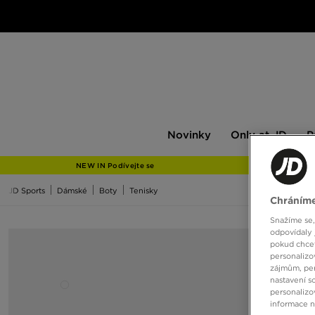
Novinky
Only
Pán
Novinky
Only at JD
P
at
JD
NEW IN Podívejte se
JD Sports
Dámské
Boty
Tenisky
Chráníme
Snažíme se,
odpovídaly 
pokud chcet
personalizo
zájmům, per
nastavení s
personalizo
informace 