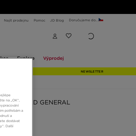
Doručujeme do...
Najít prodejnu
Pomoc
JD Blog
Explore
Výprodej
ekce
Explore
Výprodej
NEWSLETTER
nejlépe
ěte na „OK“,
 WMNS FIELD GENERAL
vypracování
šim potřebám a
dnutí a
ete dostávat
č
“. Další