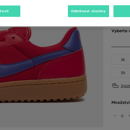
Dostupné
tavit
Odmítnout všechny
Červená
Vyberte v
36
39
Zjisti
Množství