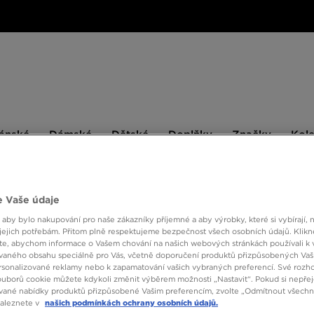
ské
Dámské
Dětské
Doplňky
Značky
ánské
Dámské
Dětské
Doplňky
Značky
Kol
BESTSELLERS
 Vaše údaje
 aby bylo nakupování pro naše zákazníky příjemné a aby výrobky, které si vybírají, 
jejich potřebám. Přitom plně respektujeme bezpečnost všech osobních údajů. Klikn
NIKE
e, abychom informace o Vašem chování na našich webových stránkách používali k 
vaného obsahu speciálně pro Vás, včetně doporučení produktů přizpůsobených Va
sonalizované reklamy nebo k zapamatování vašich vybraných preferencí. Své rozho
ouborů cookie můžete kdykoli změnit výběrem možnosti „Nastavit“. Pokud si nepřej
1150 K
vané nabídky produktů přizpůsobené Vašim preferencím, zvolte „Odmítnout všechny
naleznete v
našich podmínkách ochrany osobních údajů.