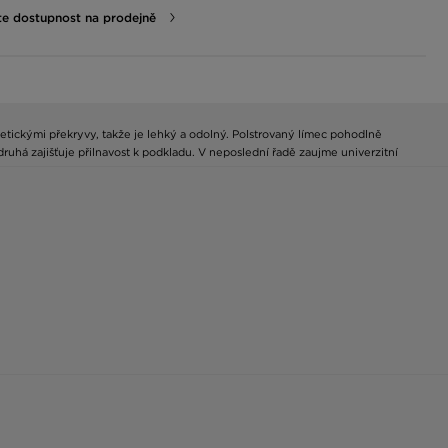
te dostupnost na prodejně
tetickými překryvy, takže je lehký a odolný. Polstrovaný límec pohodlně
ruhá zajišťuje přilnavost k podkladu. V neposlední řadě zaujme univerzitní