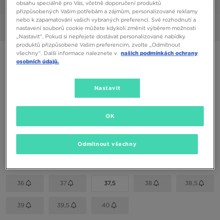
obsahu speciálně pro Vás, včetně doporučení produktů
1/6
přizpůsobených Vašim potřebám a zájmům, personalizované reklamy
nebo k zapamatování vašich vybraných preferencí. Své rozhodnutí a
Obrázky
360°
nastavení souborů cookie můžete kdykoli změnit výběrem možnosti
„Nastavit“. Pokud si nepřejete dostávat personalizované nabídky
produktů přizpůsobené Vašim preferencím, zvolte „Odmítnout
všechny“. Další informace naleznete v
našich podmínkách ochrany
TIMBERLAND GREYFIELD
osobních údajů.
3790 Kč
Nastavit
Dostupné Barvy
OK
Vyberte velikost
Odmítnout všechny
EU
US
36
37
37,5
38
38,5
39
39,5
40