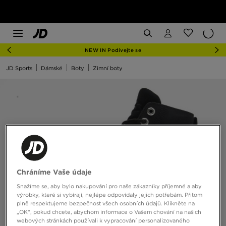
NEW IN Podívejte se
JD Sports
Dámské
Boty
Zimní boty
Chráníme Vaše údaje
Snažíme se, aby bylo nakupování pro naše zákazníky příjemné a aby
výrobky, které si vybírají, nejlépe odpovídaly jejich potřebám. Přitom
plně respektujeme bezpečnost všech osobních údajů. Klikněte na
„OK“, pokud chcete, abychom informace o Vašem chování na našich
webových stránkách používali k vypracování personalizovaného