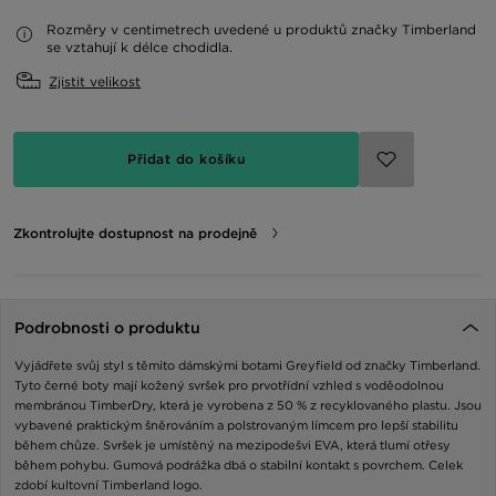
Rozměry v centimetrech uvedené u produktů značky Timberland
se vztahují k délce chodidla.
Zjistit velikost
Přidat do košíku
Zkontrolujte dostupnost na prodejně
Podrobnosti o produktu
Vyjádřete svůj styl s těmito dámskými botami Greyfield od značky Timberland.
Tyto černé boty mají kožený svršek pro prvotřídní vzhled s voděodolnou
membránou TimberDry, která je vyrobena z 50 % z recyklovaného plastu. Jsou
vybavené praktickým šněrováním a polstrovaným límcem pro lepší stabilitu
během chůze. Svršek je umístěný na mezipodešvi EVA, která tlumí otřesy
během pohybu. Gumová podrážka dbá o stabilní kontakt s povrchem. Celek
zdobí kultovní Timberland logo.