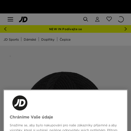
NEW IN Podívejte se
JD Sports
Dámské
Doplňky
Čepice
Chráníme Vaše údaje
Snažíme se, aby bylo nakupování pro naše zákazníky příjemné a aby
výrobky, které si vybírají, nejlépe odpovídaly jejich potřebám. Přitom