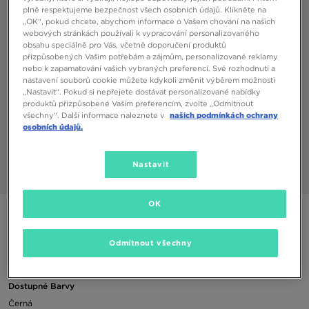
plně respektujeme bezpečnost všech osobních údajů. Klikněte na
„OK“, pokud chcete, abychom informace o Vašem chování na našich
webových stránkách používali k vypracování personalizovaného
obsahu speciálně pro Vás, včetně doporučení produktů
přizpůsobených Vašim potřebám a zájmům, personalizované reklamy
nebo k zapamatování vašich vybraných preferencí. Své rozhodnutí a
nastavení souborů cookie můžete kdykoli změnit výběrem možnosti
„Nastavit“. Pokud si nepřejete dostávat personalizované nabídky
produktů přizpůsobené Vašim preferencím, zvolte „Odmítnout
všechny“. Další informace naleznete v
našich podmínkách ochrany
osobních údajů.
Nastavit
1/3
OK
NIKE ČEPICE U NK PEAK BEANIE SC FUT
Odmítnout všechny
170 Kč
Dostupné Barvy
Černá