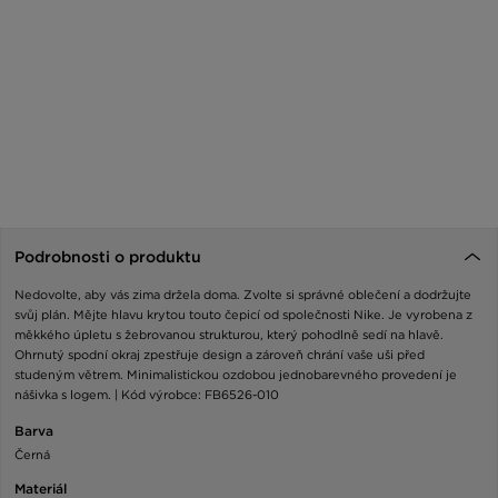
Podrobnosti o produktu
Nedovolte, aby vás zima držela doma. Zvolte si správné oblečení a dodržujte
svůj plán. Mějte hlavu krytou touto čepicí od společnosti Nike. Je vyrobena z
měkkého úpletu s žebrovanou strukturou, který pohodlně sedí na hlavě.
Ohrnutý spodní okraj zpestřuje design a zároveň chrání vaše uši před
studeným větrem. Minimalistickou ozdobou jednobarevného provedení je
nášivka s logem. | Kód výrobce: FB6526-010
Barva
Černá
Materiál