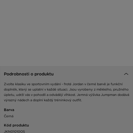
Podrobnosti o produktu
Zvolte klasiku ve sportovním vydání - froté Jordan v černé barvě je funkční
doplněk, který se uplatní v každé situaci. Jsou vyrobeny z měkkého, pružného
úpletu, udrží vás v pohodlí a odvádějí vlhkost. Jemná výšivka Jumpman dodává
výrazný nádech a doplní každý tréninkový outfit.
Barva
Černá
Kód produktu
JKN01010OS