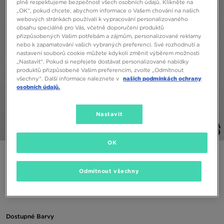
plně respektujeme bezpečnost všech osobních údajů. Klikněte na
„OK“, pokud chcete, abychom informace o Vašem chování na našich
webových stránkách používali k vypracování personalizovaného
obsahu speciálně pro Vás, včetně doporučení produktů
přizpůsobených Vašim potřebám a zájmům, personalizované reklamy
nebo k zapamatování vašich vybraných preferencí. Své rozhodnutí a
nastavení souborů cookie můžete kdykoli změnit výběrem možnosti
„Nastavit“. Pokud si nepřejete dostávat personalizované nabídky
produktů přizpůsobené Vašim preferencím, zvolte „Odmítnout
všechny“. Další informace naleznete v
našich podmínkách ochrany
osobních údajů.
Nastavit
1/4
OK
JORDAN ČELENKA JORDAN JUMPMAN WRISTBANDS
JORDAN COT B/BALL C
Odmítnout všechny
190 Kč
Dostupné Barvy