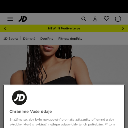
NEW IN Podívejte se
JD Sports
Dámské
Doplňky
Fitness doplňky
Chráníme Vaše údaje
Snažíme se, aby bylo nakupování pro naše zákazníky příjemné a aby
výrobky, které si vybírají, nejlépe odpovídaly jejich potřebám. Přitom