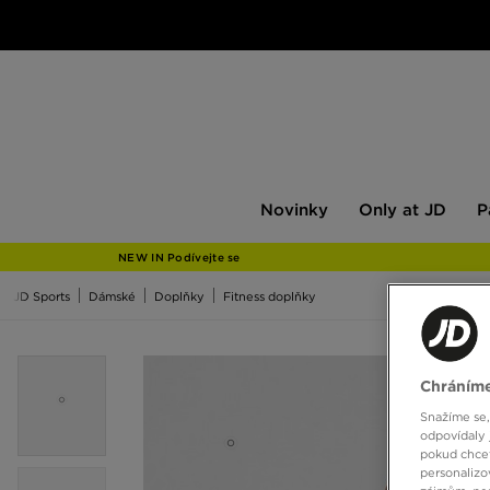
Novinky
Only
Pán
Novinky
Only at JD
P
at
JD
NEW IN Podívejte se
JD Sports
Dámské
Doplňky
Fitness doplňky
Chráníme
Snažíme se,
odpovídaly 
pokud chcet
personalizo