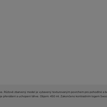
ke. Růžově zbarvený model je vybavený texturovaným povrchem pro pohodlné a bezp
uje přenášení a uchopení láhve. Objem: 450 ml. Zakončeno kontrastním logem Swoo