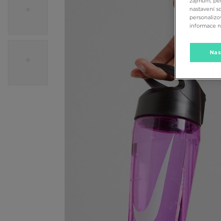
zájmům, per
nastavení s
personalizo
informace 
Nas