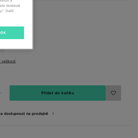
dnutí a
ete dostávat
 barvy
“. Další
elikost
OK
t velikost
Přidat do košíku
te dostupnost na prodejně