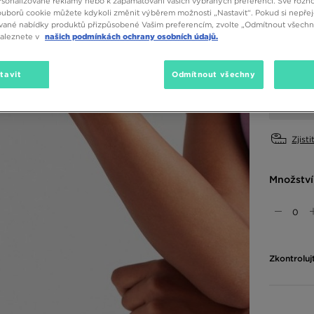
sonalizované reklamy nebo k zapamatování vašich vybraných preferencí. Své rozho
ouborů cookie můžete kdykoli změnit výběrem možnosti „Nastavit“. Pokud si nepřej
Dostupné
vané nabídky produktů přizpůsobené Vašim preferencím, zvolte „Odmítnout všechny
naleznete v
našich podmínkách ochrany osobních údajů.
Růžová
Vyberte v
tavit
Odmítnout všechny
ONE SIZE
Zjisti
Množství
Zkontroluj