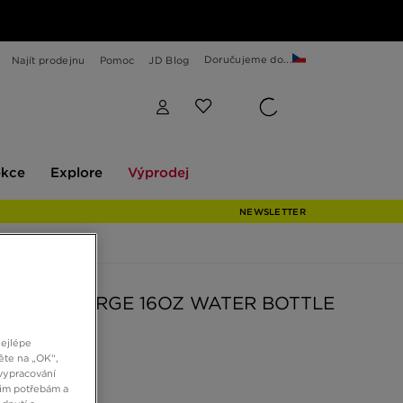
Doručujeme do...
Najít prodejnu
Pomoc
JD Blog
Explore
Výprodej
ekce
Explore
Výprodej
NEWSLETTER
 HYPERCHARGE 16OZ WATER BOTTLE
nejlépe
ěte na „OK“,
č
vypracování
šim potřebám a