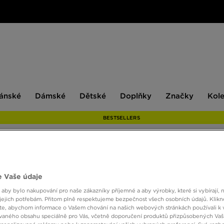
ské
Dámské
Dětské
Doplňky
Značky
ánské
Dámské
Dětské
Doplňky
Značky
Kol
BESTSELLERS
NIKE
 Vaše údaje
 aby bylo nakupování pro naše zákazníky příjemné a aby výrobky, které si vybírají, 
jejich potřebám. Přitom plně respektujeme bezpečnost všech osobních údajů. Klikn
450 K
e, abychom informace o Vašem chování na našich webových stránkách používali k 
vaného obsahu speciálně pro Vás, včetně doporučení produktů přizpůsobených Va