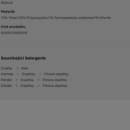
Růžová
Materiál
73% Tritan/25% Polypropylen/1% Termoplastický elastomer/1% Křemík
Kód produktu
N100078565016
Související kategorie
Značky
Nike
Dámské
Doplňky
Fitness doplňky
Pánské
Doplňky
Fitness doplňky
Dětské
Doplňky
Fitness doplňky