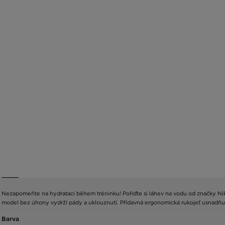
Nezapomeňte na hydrataci během tréninku! Pořiďte si láhev na vodu od značky Ni
model bez úhony vydrží pády a uklouznutí. Přídavná ergonomická rukojeť usnadň
Barva