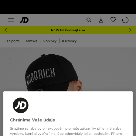
NEW IN Podívejte se
JD Sports
Dámské
Doplňky
Kšiltovky
Chráníme Vaše údaje
Snažíme se, aby bylo nakupování pro naše zákazníky příjemné a aby
výrobky, které si vybírají, nejlépe odpovídaly jejich potřebám. Přitom