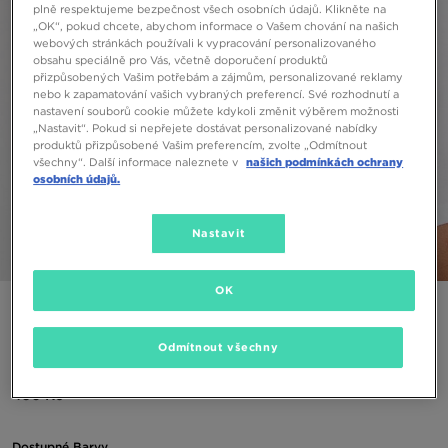
plně respektujeme bezpečnost všech osobních údajů. Klikněte na
„OK“, pokud chcete, abychom informace o Vašem chování na našich
webových stránkách používali k vypracování personalizovaného
obsahu speciálně pro Vás, včetně doporučení produktů
přizpůsobených Vašim potřebám a zájmům, personalizované reklamy
nebo k zapamatování vašich vybraných preferencí. Své rozhodnutí a
nastavení souborů cookie můžete kdykoli změnit výběrem možnosti
„Nastavit“. Pokud si nepřejete dostávat personalizované nabídky
produktů přizpůsobené Vašim preferencím, zvolte „Odmítnout
všechny“. Další informace naleznete v
našich podmínkách ochrany
osobních údajů.
Nastavit
1/4
OK
ONLY AT JD
HOODRICH ČEPICE ICARUS 6 PANEL
Odmítnout všechny
490 Kč
Dostupné Barvy