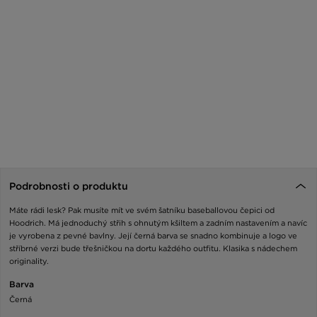
Podrobnosti o produktu
Máte rádi lesk? Pak musíte mít ve svém šatníku baseballovou čepici od
Hoodrich. Má jednoduchý střih s ohnutým kšiltem a zadním nastavením a navíc
je vyrobena z pevné bavlny. Její černá barva se snadno kombinuje a logo ve
stříbrné verzi bude třešničkou na dortu každého outfitu. Klasika s nádechem
originality.
Barva
Černá