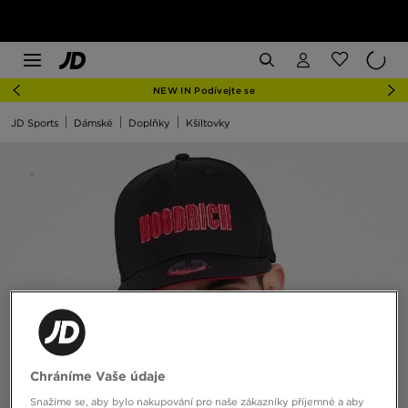
NEW IN Podívejte se
JD Sports
Dámské
Doplňky
Kšiltovky
Chráníme Vaše údaje
Snažíme se, aby bylo nakupování pro naše zákazníky příjemné a aby