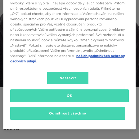
výrobky, které si vybírají, nejlépe odpovídaly jejich potřebám. Přitom
plně respektujeme bezpečnost všech osobních údajů. Klikněte na
„OK“, pokud chcete, abychom informace o Vašem chování na našich
webových stránkách používali k vypracování personalizovaného
obsahu speciálně pro Vás, včetně doporučení produktů
přizpůsobených Vašim potřebám a zájmům, personalizované reklamy
nebo k zapamatování vašich vybraných preferencí. Své rozhodnutí a
nastavení souborů cookie můžete kdykoli změnit výběrem možnosti
„Nastavit“. Pokud si nepřejete dostávat personalizované nabídky
produktů přizpůsobené Vašim preferencím, zvolte „Odmítnout
všechny“. Další informace naleznete v
našich podmínkách ochrany
osobních údajů.
Nastavit
1/5
ONLY AT JD
OK
HOODRICH ČEPICE OG CORE 5 PANEL
SNAPBACK TRUCKER
Odmítnout všechny
350 Kč