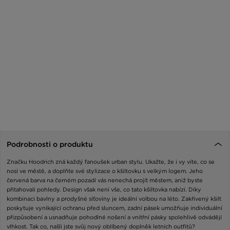
Podrobnosti o produktu
Značku Hoodrich zná každý fanoušek urban stylu. Ukažte, že i vy víte, co se
nosí ve městě, a doplňte své stylizace o kšiltovku s velkým logem. Jeho
červená barva na černém pozadí vás nenechá projít městem, aniž byste
přitahovali pohledy. Design však není vše, co tato kšiltovka nabízí. Díky
kombinaci bavlny a prodyšné síťoviny je ideální volbou na léto. Zakřivený kšilt
poskytuje vynikající ochranu před sluncem, zadní pásek umožňuje individuální
přizpůsobení a usnadňuje pohodlné nošení a vnitřní pásky spolehlivě odvádějí
vlhkost. Tak co, našli jste svůj nový oblíbený doplněk letních outfitů?