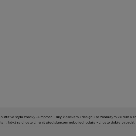
vůj outfit ve stylu značky Jumpman. Díky klasickému designu se zahnutým kšiltem a
e ji, když se chcete chránit před sluncem nebo jednoduše - chcete dobře vypadat.