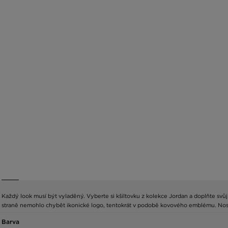
Každý look musí být vyladěný. Vyberte si kšiltovku z kolekce Jordan a doplňte s
straně nemohlo chybět ikonické logo, tentokrát v podobě kovového emblému. Nost
Barva