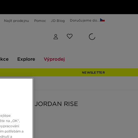
Doručujeme do...
Najít prodejnu
Pomoc
JD Blog
Explore
Výprodej
ekce
Explore
Výprodej
NEWSLETTER
N ČEPICE JORDAN RISE
nejlépe
ěte na „OK“,
č
vypracování
šim potřebám a
dnutí a