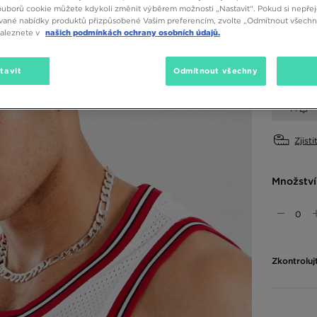
ouborů cookie můžete kdykoli změnit výběrem možnosti „Nastavit“. Pokud si nepřej
vané nabídky produktů přizpůsobené Vašim preferencím, zvolte „Odmítnout všechny
Dostupné
naleznete v
našich podmínkách ochrany osobních údajů.
Bílá
tavit
Odmítnout všechny
Vyberte v
M
Zjisti
Množství
Zkontroluj