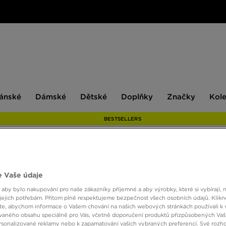
ské
Dámské
Dětské
Doplňky
Značky
ánské
Dámské
Dětské
Doplňky
Značky
Kol
BESTSELLERS
JORDA
 Vaše údaje
 aby bylo nakupování pro naše zákazníky příjemné a aby výrobky, které si vybírají, 
jejich potřebám. Přitom plně respektujeme bezpečnost všech osobních údajů. Klikn
390 K
e, abychom informace o Vašem chování na našich webových stránkách používali k 
vaného obsahu speciálně pro Vás, včetně doporučení produktů přizpůsobených Va
sonalizované reklamy nebo k zapamatování vašich vybraných preferencí. Své rozho