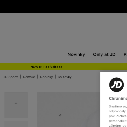
Novinky
Only
Pán
Novinky
Only at JD
P
at
JD
NEW IN Podívejte se
JD Sports
Dámské
Doplňky
Kšiltovky
Chráníme
Snažíme se,
odpovídaly 
pokud chcet
personalizo
zájmům, per