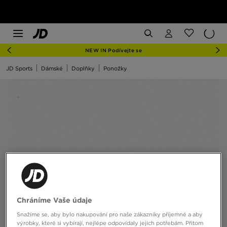
NEW IN Podívejte se
JD Sports
Dámské
Doplňky
Ponožky
Chráníme Vaše údaje
Snažíme se, aby bylo nakupování pro naše zákazníky příjemné a aby
výrobky, které si vybírají, nejlépe odpovídaly jejich potřebám. Přitom