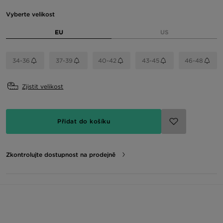
Vyberte velikost
EU
US
34-36
37-39
40-42
43-45
46-48
Zjistit velikost
Přidat do košíku
Zkontrolujte dostupnost na prodejně