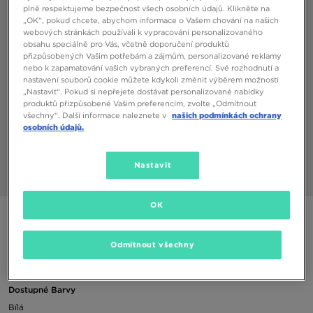
plně respektujeme bezpečnost všech osobních údajů. Klikněte na
„OK“, pokud chcete, abychom informace o Vašem chování na našich
webových stránkách používali k vypracování personalizovaného
obsahu speciálně pro Vás, včetně doporučení produktů
přizpůsobených Vašim potřebám a zájmům, personalizované reklamy
nebo k zapamatování vašich vybraných preferencí. Své rozhodnutí a
nastavení souborů cookie můžete kdykoli změnit výběrem možnosti
„Nastavit“. Pokud si nepřejete dostávat personalizované nabídky
produktů přizpůsobené Vašim preferencím, zvolte „Odmítnout
všechny“. Další informace naleznete v
našich podmínkách ochrany
osobních údajů.
Nastavit
1/3
OK
ADIDAS 5-PACK MID-CUT CREW SOCKS
Odmítnout všechny
290 Kč
Dostupné Barvy
Bílá