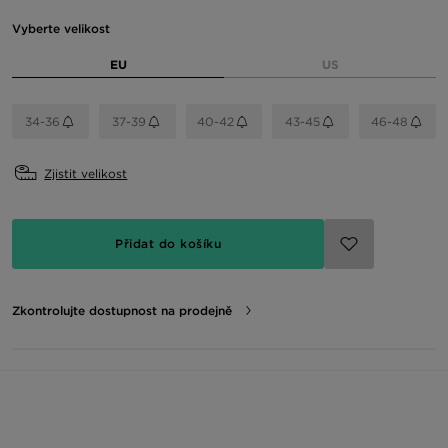
Vyberte velikost
EU
US
34-36
37-39
40-42
43-45
46-48
Zjistit velikost
Přidat do košíku
Zkontrolujte dostupnost na prodejně