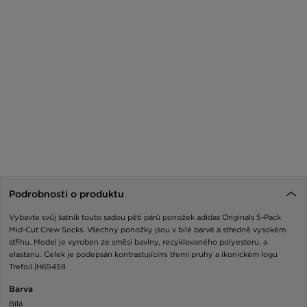
Podrobnosti o produktu
Vybavte svůj šatník touto sadou pěti párů ponožek adidas Originals 5-Pack
Mid-Cut Crew Socks. Všechny ponožky jsou v bílé barvě a středně vysokém
střihu. Model je vyroben ze směsi bavlny, recyklovaného polyesteru, a
elastanu. Celek je podepsán kontrastujícími třemi pruhy a ikonickém logu
Trefoil.|H65458
Barva
Bílá