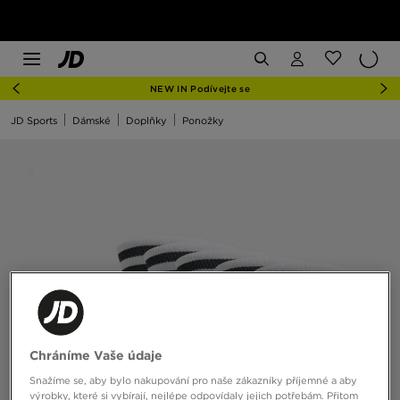
NEW IN Podívejte se
JD Sports
Dámské
Doplňky
Ponožky
Chráníme Vaše údaje
Snažíme se, aby bylo nakupování pro naše zákazníky příjemné a aby
výrobky, které si vybírají, nejlépe odpovídaly jejich potřebám. Přitom