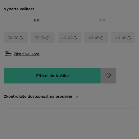
Vyberte velikost
EU
US
34-36
37-39
40-42
43-45
46-48
Zjistit velikost
Přidat do košíku
Zkontrolujte dostupnost na prodejně