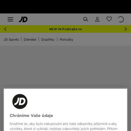
NEW IN Podívejte se
JD Sports
Dámské
Doplňky
Ponožky
Chráníme Vaše údaje
Snažíme se, aby bylo nakupování pro naše zákazníky příjemné a aby
výrobky, které si vybírají, nejlépe odpovídaly jejich potřebám. Přitom