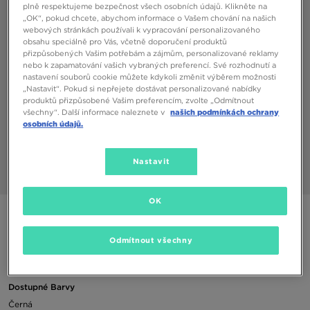
plně respektujeme bezpečnost všech osobních údajů. Klikněte na
„OK“, pokud chcete, abychom informace o Vašem chování na našich
webových stránkách používali k vypracování personalizovaného
obsahu speciálně pro Vás, včetně doporučení produktů
přizpůsobených Vašim potřebám a zájmům, personalizované reklamy
nebo k zapamatování vašich vybraných preferencí. Své rozhodnutí a
nastavení souborů cookie můžete kdykoli změnit výběrem možnosti
„Nastavit“. Pokud si nepřejete dostávat personalizované nabídky
produktů přizpůsobené Vašim preferencím, zvolte „Odmítnout
všechny“. Další informace naleznete v
našich podmínkách ochrany
osobních údajů.
Nastavit
1/3
OK
ADIDAS PONOŽKY 3 PACK INVISIBLE
Odmítnout všechny
150 Kč
Dostupné Barvy
Černá