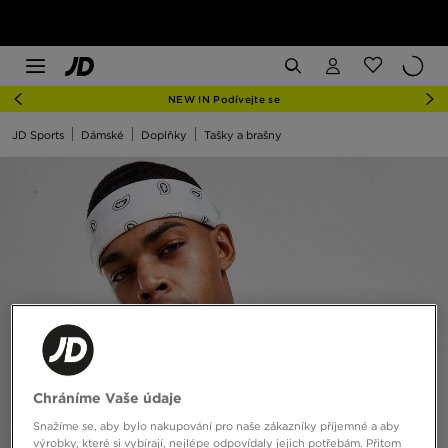
NEW IN Podívejte se
JD Sports
Dámské
Doplňky
Tašky a brašny
Chráníme Vaše údaje
Snažíme se, aby bylo nakupování pro naše zákazníky příjemné a aby
výrobky, které si vybírají, nejlépe odpovídaly jejich potřebám. Přitom