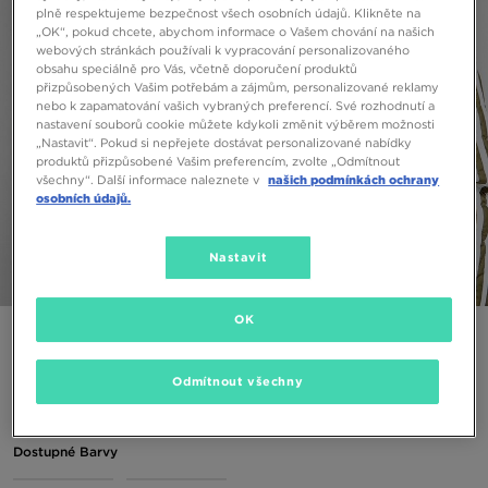
plně respektujeme bezpečnost všech osobních údajů. Klikněte na
„OK“, pokud chcete, abychom informace o Vašem chování na našich
webových stránkách používali k vypracování personalizovaného
obsahu speciálně pro Vás, včetně doporučení produktů
přizpůsobených Vašim potřebám a zájmům, personalizované reklamy
nebo k zapamatování vašich vybraných preferencí. Své rozhodnutí a
nastavení souborů cookie můžete kdykoli změnit výběrem možnosti
„Nastavit“. Pokud si nepřejete dostávat personalizované nabídky
produktů přizpůsobené Vašim preferencím, zvolte „Odmítnout
všechny“. Další informace naleznete v
našich podmínkách ochrany
osobních údajů.
Nastavit
1/4
OK
ADIDAS FESTIVAL BAG
Odmítnout všechny
390 Kč
Dostupné Barvy