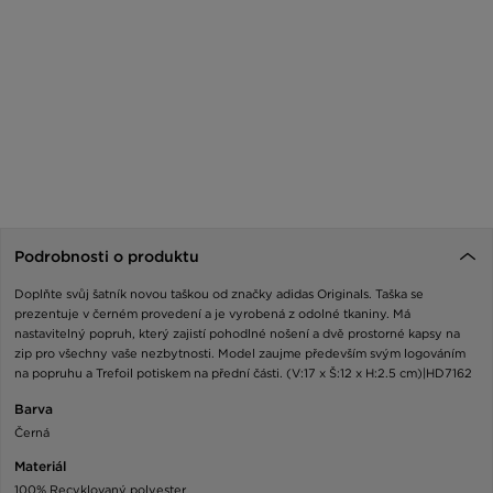
Podrobnosti o produktu
Doplňte svůj šatník novou taškou od značky adidas Originals. Taška se
prezentuje v černém provedení a je vyrobená z odolné tkaniny. Má
nastavitelný popruh, který zajistí pohodlné nošení a dvě prostorné kapsy na
zip pro všechny vaše nezbytnosti. Model zaujme především svým logováním
na popruhu a Trefoil potiskem na přední části. (V:17 x Š:12 x H:2.5 cm)|HD7162
Barva
Černá
Materiál
100% Recyklovaný polyester