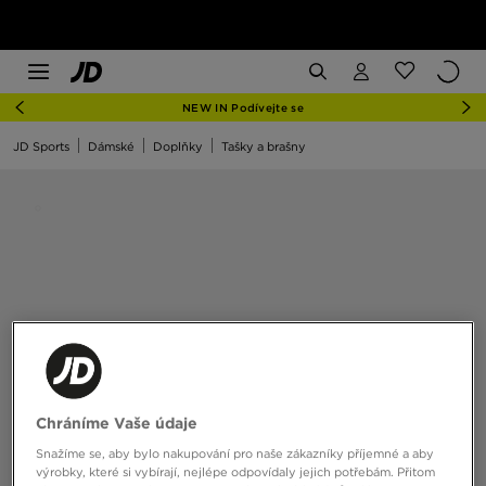
NEW IN Podívejte se
JD Sports
Dámské
Doplňky
Tašky a brašny
Chráníme Vaše údaje
Snažíme se, aby bylo nakupování pro naše zákazníky příjemné a aby
výrobky, které si vybírají, nejlépe odpovídaly jejich potřebám. Přitom