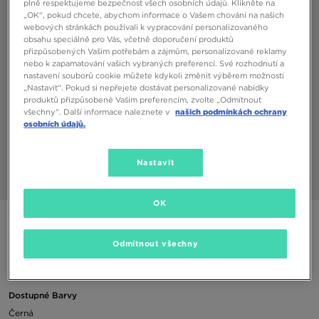
plně respektujeme bezpečnost všech osobních údajů. Klikněte na
„OK“, pokud chcete, abychom informace o Vašem chování na našich
webových stránkách používali k vypracování personalizovaného
obsahu speciálně pro Vás, včetně doporučení produktů
přizpůsobených Vašim potřebám a zájmům, personalizované reklamy
nebo k zapamatování vašich vybraných preferencí. Své rozhodnutí a
nastavení souborů cookie můžete kdykoli změnit výběrem možnosti
„Nastavit“. Pokud si nepřejete dostávat personalizované nabídky
produktů přizpůsobené Vašim preferencím, zvolte „Odmítnout
všechny“. Další informace naleznete v
našich podmínkách ochrany
osobních údajů.
Nastavit
1/4
OK
JORDAN TAŠKA JAM BOROUGH VARSITY CROSSBODY
Odmítnout všechny
490 Kč
Dostupné Barvy
Černá