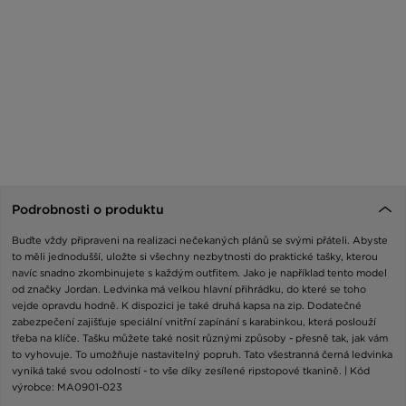
Podrobnosti o produktu
Buďte vždy připraveni na realizaci nečekaných plánů se svými přáteli. Abyste
to měli jednodušší, uložte si všechny nezbytnosti do praktické tašky, kterou
navíc snadno zkombinujete s každým outfitem. Jako je například tento model
od značky Jordan. Ledvinka má velkou hlavní přihrádku, do které se toho
vejde opravdu hodně. K dispozici je také druhá kapsa na zip. Dodatečné
zabezpečení zajišťuje speciální vnitřní zapínání s karabinkou, která poslouží
třeba na klíče. Tašku můžete také nosit různými způsoby - přesně tak, jak vám
to vyhovuje. To umožňuje nastavitelný popruh. Tato všestranná černá ledvinka
vyniká také svou odolností - to vše díky zesílené ripstopové tkanině. | Kód
výrobce: MA0901-023