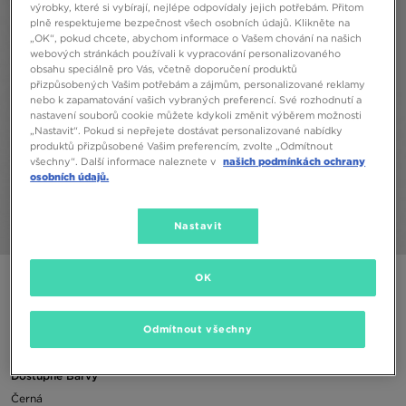
výrobky, které si vybírají, nejlépe odpovídaly jejich potřebám. Přitom
plně respektujeme bezpečnost všech osobních údajů. Klikněte na
„OK“, pokud chcete, abychom informace o Vašem chování na našich
webových stránkách používali k vypracování personalizovaného
obsahu speciálně pro Vás, včetně doporučení produktů
přizpůsobených Vašim potřebám a zájmům, personalizované reklamy
nebo k zapamatování vašich vybraných preferencí. Své rozhodnutí a
nastavení souborů cookie můžete kdykoli změnit výběrem možnosti
„Nastavit“. Pokud si nepřejete dostávat personalizované nabídky
produktů přizpůsobené Vašim preferencím, zvolte „Odmítnout
všechny“. Další informace naleznete v
našich podmínkách ochrany
osobních údajů.
Nastavit
1/4
OK
JORDAN TAŠKA JAM CORDURA FRANCHISE CROSS BO
990 Kč
Odmítnout všechny
Dostupné Barvy
Černá