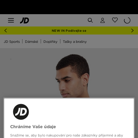
NEW IN Podívejte se
JD Sports
Dámské
Doplňky
Tašky a brašny
Chráníme Vaše údaje
Snažíme se, aby bylo nakupování pro naše zákazníky příjemné a aby