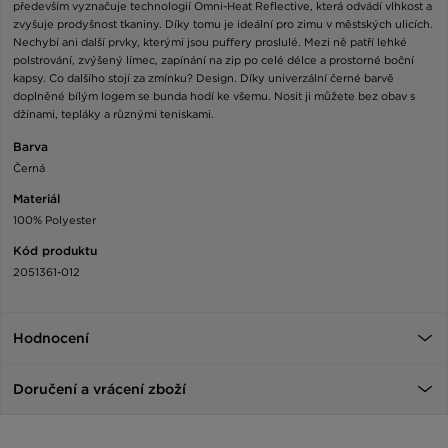
především vyznačuje technologií Omni-Heat Reflective, která odvádí vlhkost a
zvyšuje prodyšnost tkaniny. Díky tomu je ideální pro zimu v městských ulicích.
Nechybí ani další prvky, kterými jsou puffery proslulé. Mezi ně patří lehké
polstrování, zvýšený límec, zapínání na zip po celé délce a prostorné boční
kapsy. Co dalšího stojí za zmínku? Design. Díky univerzální černé barvě
doplněné bílým logem se bunda hodí ke všemu. Nosit ji můžete bez obav s
džínami, tepláky a různými teniskami.
Barva
Černá
Materiál
100% Polyester
Kód produktu
2051361-012
Hodnocení
Doručení a vrácení zboží