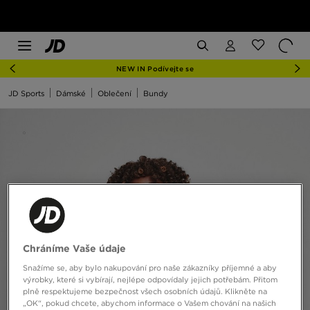
NEW IN Podívejte se
JD Sports
Dámské
Oblečení
Bundy
Chráníme Vaše údaje
Snažíme se, aby bylo nakupování pro naše zákazníky příjemné a aby
výrobky, které si vybírají, nejlépe odpovídaly jejich potřebám. Přitom
plně respektujeme bezpečnost všech osobních údajů. Klikněte na
„OK“, pokud chcete, abychom informace o Vašem chování na našich