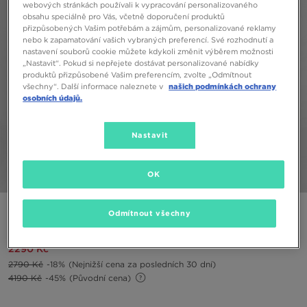
webových stránkách používali k vypracování personalizovaného
obsahu speciálně pro Vás, včetně doporučení produktů
přizpůsobených Vašim potřebám a zájmům, personalizované reklamy
nebo k zapamatování vašich vybraných preferencí. Své rozhodnutí a
nastavení souborů cookie můžete kdykoli změnit výběrem možnosti
„Nastavit“. Pokud si nepřejete dostávat personalizované nabídky
produktů přizpůsobené Vašim preferencím, zvolte „Odmítnout
všechny“. Další informace naleznete v
našich podmínkách ochrany
osobních údajů.
Nastavit
OK
1/5
COLUMBIA BUNDA ZIMNÍ PIKE LAKE II CROPPED JACKET
Odmítnout všechny
2290 Kč
2790 Kč
-18%
(Nejnižší cena za posledních 30 dní)
4190 Kč
-45%
(Původní cena)