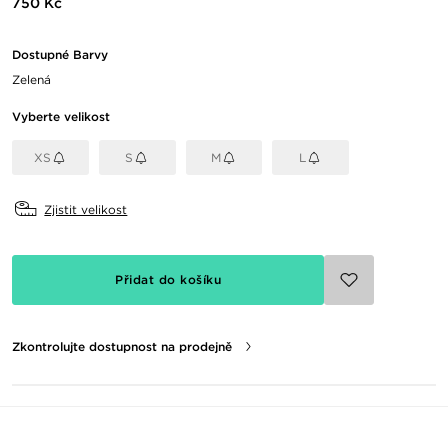
750 Kč
Dostupné Barvy
Zelená
Vyberte velikost
XS
S
M
L
Zjistit velikost
Přidat do košíku
Zkontrolujte dostupnost na prodejně