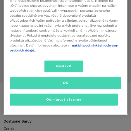
plně respektujeme bezpečnost všech osobních údajů. Klikněte na
„OK“, pokud chcete, abychom informace o Vašem chování na našich
webových stránkách používali k vypracování personalizovaného
obsahu speciálně pro Vás, včetně doporučení produktů
přizpůsobených Vašim potřebám a zájmům, personalizované reklamy
nebo k zapamatování vašich vybraných preferencí. Své rozhodnutí a
nastavení souborů cookie můžete kdykoli změnit výběrem možnosti
„Nastavit“. Pokud si nepřejete dostávat personalizované nabídky
produktů přizpůsobené Vašim preferencím, zvolte „Odmítnout
všechny“. Další informace naleznete v
našich podmínkách ochrany
osobních údajů.
Nastavit
1/3
OK
CHAMPION KALHOTY RIB CUFF PANTS
Odmítnout všechny
350 Kč
Dostupné Barvy
Černá