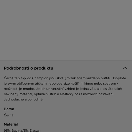
Podrobnosti o produktu
Černé tepláky od Champion jsou skvělým základem každého outfitu. Doplňte
je svým oblíbeným tričkem nebo oversize košilí, mikinou nebo svetrem –
možností je mnoho. Jejich univerzální vzhled je jedna věc, ale získáte také:
bavlněný materiál, optimální střih a elastický pas s možností nastavení.
Jednoduché a pohodlné.
Barva
Černá
Materiál
95% Bavlna/5% Elastan