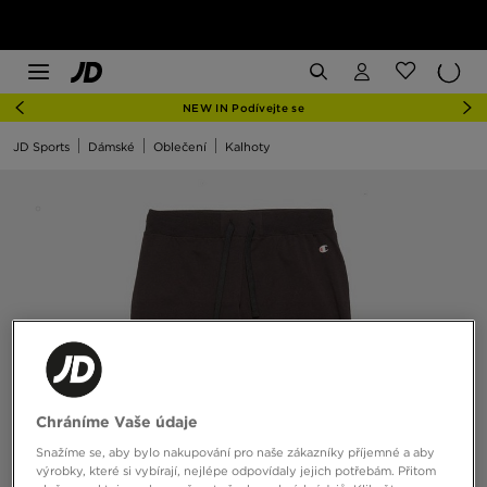
NEW IN Podívejte se
JD Sports
Dámské
Oblečení
Kalhoty
Chráníme Vaše údaje
Snažíme se, aby bylo nakupování pro naše zákazníky příjemné a aby
výrobky, které si vybírají, nejlépe odpovídaly jejich potřebám. Přitom