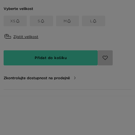
Vyberte velikost
XS
S
M
L
Zjistit velikost
Přidat do košíku
Zkontrolujte dostupnost na prodejně