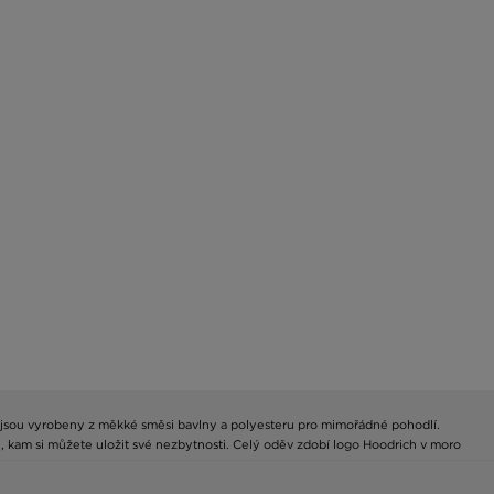
h a jsou vyrobeny z měkké směsi bavlny a polyesteru pro mimořádné pohodlí.
e, kam si můžete uložit své nezbytnosti. Celý oděv zdobí logo Hoodrich v moro