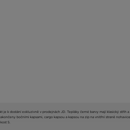
ukt je k dostání exkluzivně v prodejnách JD. Tepláky černé barvy mají klasický stři
 zakončeny bočními kapsami, cargo kapsou a kapsou na zip na vnitřní straně nohavic
kost S.