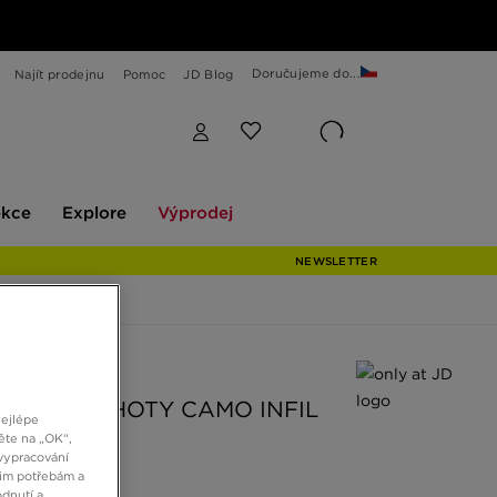
Doručujeme do...
Najít prodejnu
Pomoc
JD Blog
Explore
Výprodej
ekce
Explore
Výprodej
NEWSLETTER
 JD
RICH KALHOTY CAMO INFIL
nejlépe
BLK
ěte na „OK“,
vypracování
šim potřebám a
dnutí a