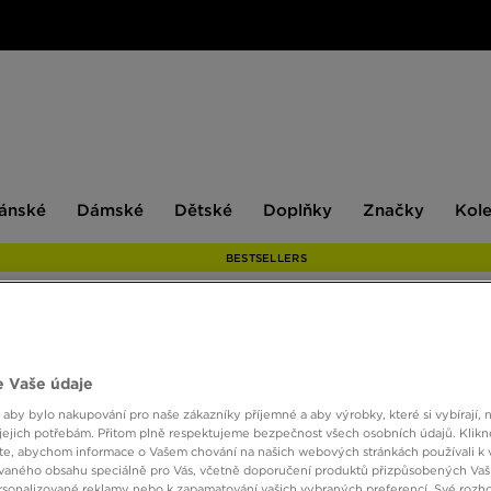
ské
Dámské
Dětské
Doplňky
Značky
ánské
Dámské
Dětské
Doplňky
Značky
Kol
BESTSELLERS
ONLY AT
 Vaše údaje
HOOD
 aby bylo nakupování pro naše zákazníky příjemné a aby výrobky, které si vybírají, 
JOG 
jejich potřebám. Přitom plně respektujeme bezpečnost všech osobních údajů. Klikn
e, abychom informace o Vašem chování na našich webových stránkách používali k 
vaného obsahu speciálně pro Vás, včetně doporučení produktů přizpůsobených Va
sonalizované reklamy nebo k zapamatování vašich vybraných preferencí. Své rozho