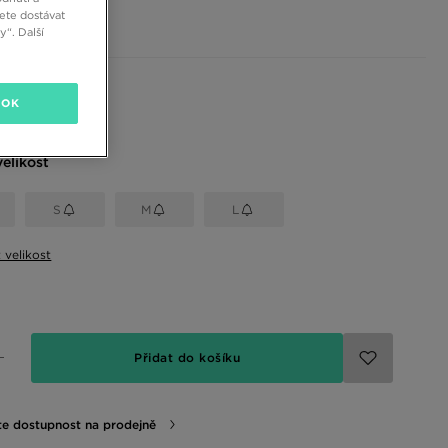
č
ete dostávat
“. Další
 barvy
OK
elikost
S
M
L
t velikost
Přidat do košíku
te dostupnost na prodejně