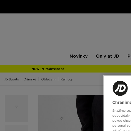
Novinky
Only
Pán
Novinky
Only at JD
P
at
JD
NEW IN Podívejte se
JD Sports
Dámské
Oblečení
Kalhoty
Chráníme
Snažíme se,
odpovídaly 
pokud chcet
personalizo
zájmům, per