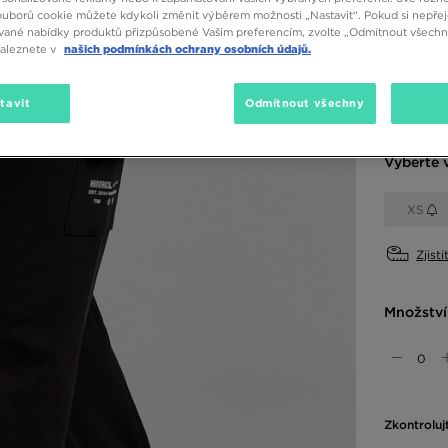
850 K
ouborů cookie můžete kdykoli změnit výběrem možnosti „Nastavit“. Pokud si nepřej
vané nabídky produktů přizpůsobené Vašim preferencím, zvolte „Odmítnout všechny
naleznete v
našich podmínkách ochrany osobních údajů.
Dostupné
tavit
Odmítnout všechny
Černá
Vyberte v
XS
Zjisti
Množství
Zkontroluj