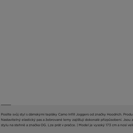
Posilte svůj styl s dámskými tepláky Camo Infill Joggers od značky Hoodrich. Prod
Nastavitelný elastický pas a žebrované lemy zajišťují dokonalé přizpůsobení. Jsou
stylu na stehně a značka OG. Lze prát v pračce. | Model je vysoký 173 cm a nosí veli