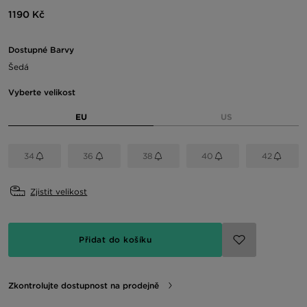
1190 Kč
Dostupné Barvy
Šedá
Vyberte velikost
EU
US
34
36
38
40
42
Zjistit velikost
Přidat do košíku
Zkontrolujte dostupnost na prodejně