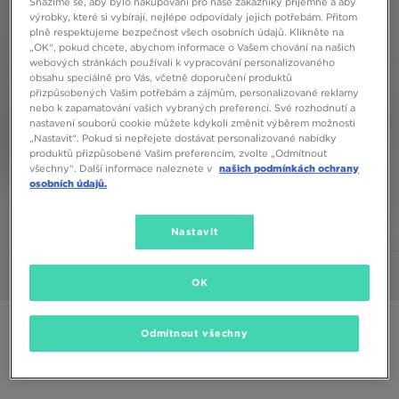
Snažíme se, aby bylo nakupování pro naše zákazníky příjemné a aby
výrobky, které si vybírají, nejlépe odpovídaly jejich potřebám. Přitom
plně respektujeme bezpečnost všech osobních údajů. Klikněte na
„OK“, pokud chcete, abychom informace o Vašem chování na našich
webových stránkách používali k vypracování personalizovaného
obsahu speciálně pro Vás, včetně doporučení produktů
přizpůsobených Vašim potřebám a zájmům, personalizované reklamy
nebo k zapamatování vašich vybraných preferencí. Své rozhodnutí a
nastavení souborů cookie můžete kdykoli změnit výběrem možnosti
„Nastavit“. Pokud si nepřejete dostávat personalizované nabídky
produktů přizpůsobené Vašim preferencím, zvolte „Odmítnout
všechny“. Další informace naleznete v
našich podmínkách ochrany
osobních údajů.
Nastavit
1/6
Obrázky
Video
OK
ONLY AT JD
Odmítnout všechny
JUICY COUTURE KALHOTY DMNT LOGO VLR
PANT C'GRY