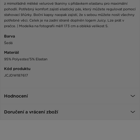
z mimořádně měkké velurové tkaniny s přídavkem elastanu pro maximální
pohodlí. Potřebný komfort zajistí elastický pás, který můžete regulovat pomocí
stahovací šňůrky. Boční kapsy naopak zajistí, že s sebou můžete nosit všechny
potřebné věci. Celek je na zadní straně doplněn logem Juicy. Lze prát v
pračce. | Modelka na fotografii měří 173 cm a obléká velikost S.
Barva
Šedá
Materiál
95% Polyester/5% Elastan
Kód produktu
JCJDW187617
Hodnocení
Doručení a vrácení zboží