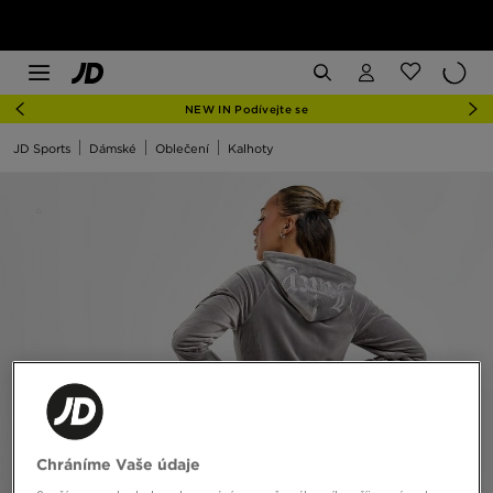
NEW IN Podívejte se
JD Sports
Dámské
Oblečení
Kalhoty
Chráníme Vaše údaje