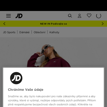
NEW IN Podívejte se
JD Sports
Dámské
Oblečení
Kalhoty
Chráníme Vaše údaje
Snažíme se, aby bylo nakupování pro naše zákazníky příjemné a aby
výrobky, které si vybírají, nejlépe odpovídaly jejich potřebám. Přitom
plně respektujeme bezpečnost všech osobních údajů. Klikněte na