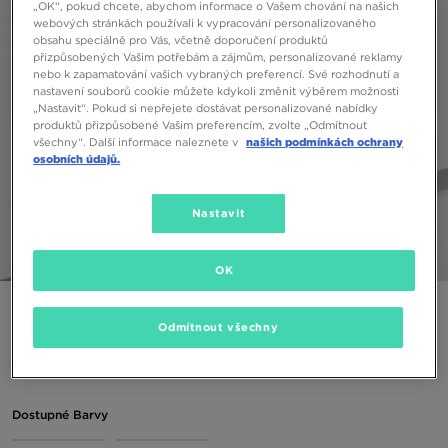
„OK“, pokud chcete, abychom informace o Vašem chování na našich
webových stránkách používali k vypracování personalizovaného
obsahu speciálně pro Vás, včetně doporučení produktů
přizpůsobených Vašim potřebám a zájmům, personalizované reklamy
nebo k zapamatování vašich vybraných preferencí. Své rozhodnutí a
nastavení souborů cookie můžete kdykoli změnit výběrem možnosti
„Nastavit“. Pokud si nepřejete dostávat personalizované nabídky
produktů přizpůsobené Vašim preferencím, zvolte „Odmítnout
všechny“. Další informace naleznete v
našich podmínkách ochrany
osobních údajů.
Nastavit
1/5
OK
KALHOTY W JORDAN BRKLN FLC PANT 24
Odmítnout všechny
690 Kč
Dostupné Barvy