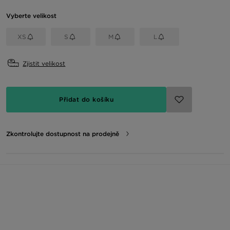
Vyberte velikost
XS
S
M
L
Zjistit velikost
Přidat do košíku
Zkontrolujte dostupnost na prodejně