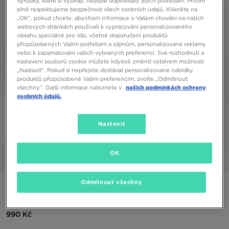
výrobky, které si vybírají, nejlépe odpovídaly jejich potřebám. Přitom
plně respektujeme bezpečnost všech osobních údajů. Klikněte na
„OK“, pokud chcete, abychom informace o Vašem chování na našich
webových stránkách používali k vypracování personalizovaného
obsahu speciálně pro Vás, včetně doporučení produktů
přizpůsobených Vašim potřebám a zájmům, personalizované reklamy
nebo k zapamatování vašich vybraných preferencí. Své rozhodnutí a
nastavení souborů cookie můžete kdykoli změnit výběrem možnosti
„Nastavit“. Pokud si nepřejete dostávat personalizované nabídky
produktů přizpůsobené Vašim preferencím, zvolte „Odmítnout
všechny“. Další informace naleznete v
našich podmínkách ochrany
osobních údajů.
Nastavit
1/5
OK
Obrázky
Video
Odmítnout všechny
NIKE KALHOTY W NSW STYLE FLC HR PANT STD
990 Kč