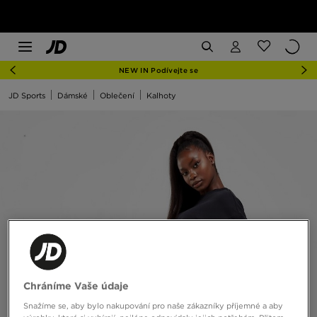
NEW IN Podívejte se
JD Sports
Dámské
Oblečení
Kalhoty
Chráníme Vaše údaje
Snažíme se, aby bylo nakupování pro naše zákazníky příjemné a aby