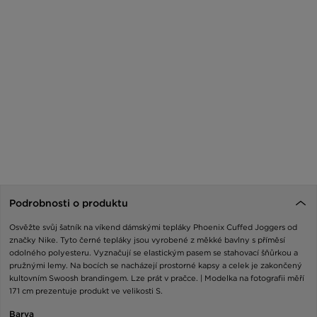
Podrobnosti o produktu
Osvěžte svůj šatník na víkend dámskými tepláky Phoenix Cuffed Joggers od
značky Nike. Tyto černé tepláky jsou vyrobené z měkké bavlny s příměsí
odolného polyesteru. Vyznačují se elastickým pasem se stahovací šňůrkou a
pružnými lemy. Na bocích se nacházejí prostorné kapsy a celek je zakončený
kultovním Swoosh brandingem. Lze prát v pračce. | Modelka na fotografii měří
171 cm prezentuje produkt ve velikosti S.
Barva